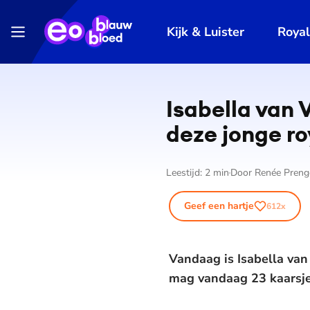
Kijk & Luister
Roya
Isabella van 
deze jonge ro
Leestijd:
2
min
Door
Renée Preng
Geef een hartje
612
x
Vandaag is Isabella van
mag vandaag 23 kaarsjes 