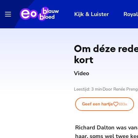
Kijk & Luister
Roya
Om déze reden
kort
Video
Leestijd:
3
min
Door
Renée Preng
Geef een hartje
693
x
Richard Dalton was vana
haar, soms wel twee kee