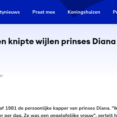
ltynieuws
Praat mee
Koningshuizen
P
De weergave van deze video vereist jouw toestemming voor
social media cookies.
Toestemmingen aanpassen
 knipte wijlen prinses Diana
er
f 1981 de persoonlijke kapper van prinses Diana. "I
r per dag. Ze was een ongelofelijke vrouw", vertelt 