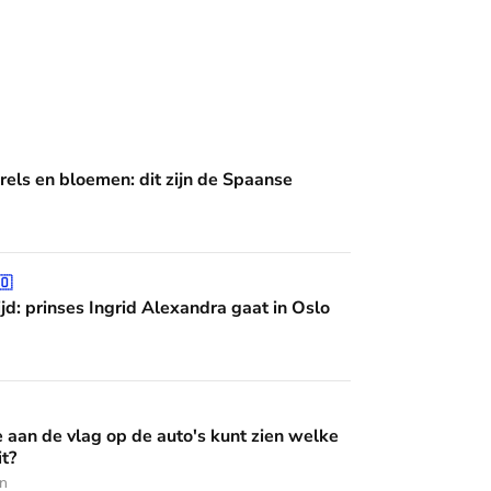
en: dit zijn de Spaanse diademen
rels en bloemen: dit zijn de Spaanse
grid Alexandra gaat in Oslo studeren
🇴
jd: prinses Ingrid Alexandra gaat in Oslo
op de auto's kunt zien welke Oranje erin zit?
e aan de vlag op de auto's kunt zien welke
it?
en