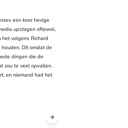
rinses een keer hevige
 media
upstagen
oftewel,
h het volgens Richard
e houden. Dit omdat de
oede dingen die de
t zou te veel opvallen.
ort, en niemand had het