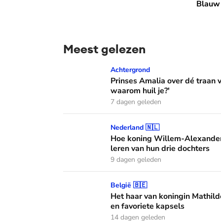
Blauw 
Meest gelezen
Prinses Amalia over dé traan van haar moed
Achtergrond
Prinses Amalia over dé traan
waarom huil je?'
7 dagen geleden
Hoe koning Willem-Alexander en koningin M
Nederland 🇳🇱
Hoe koning Willem-Alexander
leren van hun drie dochters
9 dagen geleden
Het haar van koningin Mathilde: alles over h
België 🇧🇪
Het haar van koningin Mathild
en favoriete kapsels
14 dagen geleden