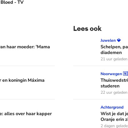
Bloed - TV
Lees ook
er: 'Mama waarom huil je?'
Schelpen, parels en bloem
Juwelen 💎
 van haar moeder: 'Mama
Schelpen, pa
diademen
21 uur geleden
áxima leren van hun drie dochters
Thuiswedstrijd: prinses In
Noorwegen 🇳
 en koningin Máxima
Thuiswedstri
studeren
22 uur geleden
aar kapper en favoriete kapsels
Wist je dat je aan de vlag 
Achtergrond
e: alles over haar kapper
Wist je dat j
Oranje erin z
2 dagen geled