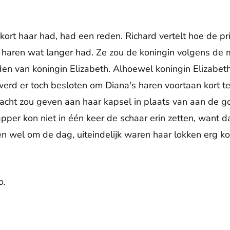
 kort haar had, had een reden. Richard vertelt hoe de p
aar haren wat langer had. Ze zou de koningin volgens de
den van koningin Elizabeth. Alhoewel koningin Elizabet
werd er toch besloten om Diana's haren voortaan kort t
acht zou geven aan haar kapsel in plaats van aan de g
per kon niet in één keer de schaar erin zetten, want da
en wel om de dag, uiteindelijk waren haar lokken erg k
o.