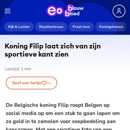
Kijk & Luister
Royaltynieuws
Praat mee
Koningshuizen
Koning Filip laat zich van zijn
sportieve kant zien
Leestijd:
1
min
Geef een hartje
0
x
De Belgische koning Filip roept Belgen op
social media op om een stuk te gaan lopen om
zo geld in te zamelen voor soepbedeling aan
kansarmen. Met een sportieve foto van een