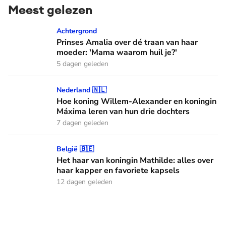
Meest gelezen
Prinses Amalia over dé traan van haar moeder: 'Mama waaro
Achtergrond
Prinses Amalia over dé traan van haar
moeder: 'Mama waarom huil je?'
5 dagen geleden
Hoe koning Willem-Alexander en koningin Máxima leren van
Nederland 🇳🇱
Hoe koning Willem-Alexander en koningin
Máxima leren van hun drie dochters
7 dagen geleden
Het haar van koningin Mathilde: alles over haar kapper en fa
België 🇧🇪
Het haar van koningin Mathilde: alles over
haar kapper en favoriete kapsels
12 dagen geleden