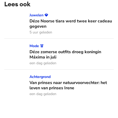
Lees ook
Déze Noorse tiara werd twee keer cadeau gegeven
Juwelen 💎
Déze Noorse tiara werd twee keer cadeau
gegeven
5 uur geleden
Déze zomerse outfits droeg koningin Máxima in juli
Mode 👗
Déze zomerse outfits droeg koningin
Máxima in juli
een dag geleden
Van prinses naar natuurvoorvechter: het leven van prinses I
Achtergrond
Van prinses naar natuurvoorvechter: het
leven van prinses Irene
een dag geleden