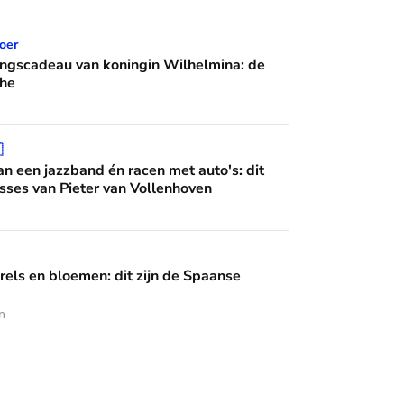
n koningin Wilhelmina: de Crème Calèche
oer
ingscadeau van koningin Wilhelmina: de
he
 én racen met auto's: dit zijn de interesses van Pieter van Vo

n een jazzband én racen met auto's: dit
esses van Pieter van Vollenhoven
en: dit zijn de Spaanse diademen
rels en bloemen: dit zijn de Spaanse
n