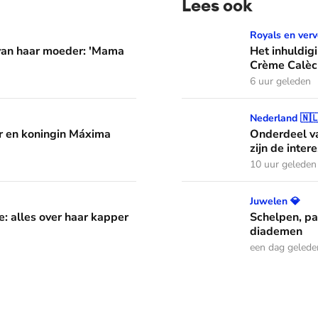
Lees ook
er: 'Mama waarom huil je?'
Het inhuldigingscadeau va
Royals en verv
 van haar moeder: 'Mama
Het inhuldig
Crème Calèc
6 uur geleden
áxima leren van hun drie dochters
Onderdeel van een jazzband
Nederland 🇳
 en koningin Máxima
Onderdeel va
zijn de inter
10 uur geleden
aar kapper en favoriete kapsels
Schelpen, parels en bloem
Juwelen 💎
e: alles over haar kapper
Schelpen, pa
diademen
een dag gelede