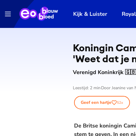
Kijk & Luister
Roya
Koningin Cami
'Weet dat je n
Verenigd Koninkrijk 🇬🇧
Leestijd:
2
min
Door
Jeanine van
Geef een hartje
52
x
De Britse koningin Camil
stem te geven. In een n