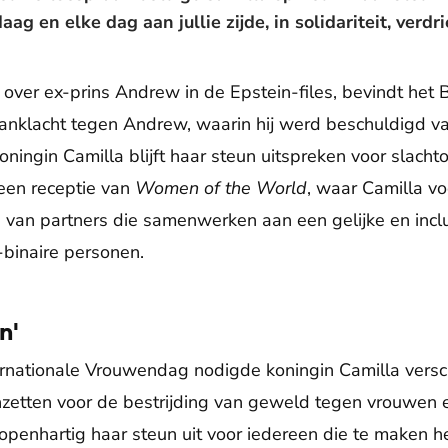
g en elke dag aan jullie zijde, in solidariteit, verdr
over ex-prins Andrew in de Epstein-files, bevindt het Br
 aanklacht tegen Andrew, waarin hij werd beschuldigd 
ningin Camilla blijft haar steun uitspreken voor slacht
een receptie van
Women of the World
, waar Camilla voo
e van partners die samenwerken aan een gelijke en incl
binaire personen.
n'
rnationale Vrouwendag nodigde koningin Camilla versch
inzetten voor de bestrijding van geweld tegen vrouwen e
openhartig haar steun uit voor iedereen die te maken 