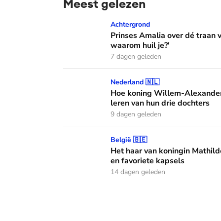
Meest gelezen
Prinses Amalia over dé traan van haar moed
Achtergrond
Prinses Amalia over dé traan
waarom huil je?'
7 dagen geleden
Hoe koning Willem-Alexander en koningin M
Nederland 🇳🇱
Hoe koning Willem-Alexander
leren van hun drie dochters
9 dagen geleden
Het haar van koningin Mathilde: alles over h
België 🇧🇪
Het haar van koningin Mathild
en favoriete kapsels
14 dagen geleden