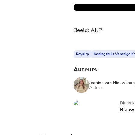
Beeld: ANP
Royalty
Koningshuis Verenigd Ko
Auteurs
Jeanine van Nieuwkoop
Auteur
Blauw Bloed - TV
Dit arti
Blauw 