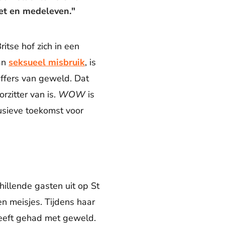
iet en medeleven."
itse hof zich in een
van
seksueel misbruik
, is
offers van geweld. Dat
rzitter van is.
WOW
is
usieve toekomst voor
illende gasten uit op St
n meisjes. Tijdens haar
heeft gehad met geweld.