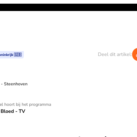
Deel dit artikel:
ninkrijk 🇬🇧
 - Steenhoven
kel hoort bij het programma
Bloed - TV