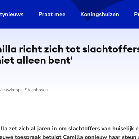
ltynieuws
Praat mee
Koningshuizen
P
lla richt zich tot slachtoffe
iet alleen bent'
 Nieuwkoop - Steenhoven
la zet zich al jaren in om slachtoffers van huiselijk
ieuwe toespraak betuigt Camilla opnieuw haar steun 