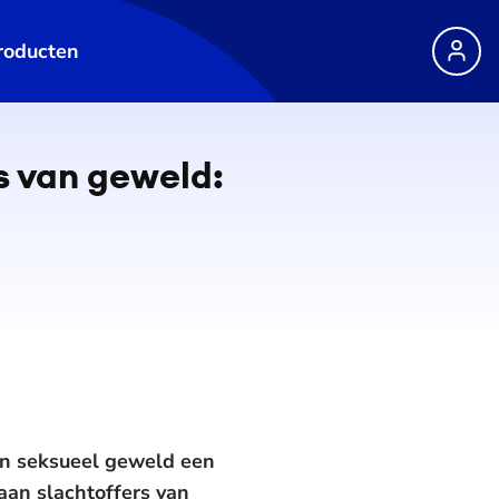
roducten
rs van geweld:
 en seksueel geweld een
aan slachtoffers van