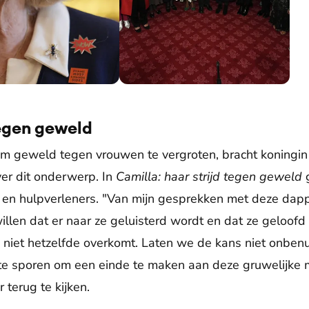
spraak op de WOW-receptie.
Een groepsfoto met alle receptiegasten.
tegen geweld
m geweld tegen vrouwen te vergroten, bracht koningin
ver dit onderwerp. In
Camilla: haar strijd tegen geweld
 en hulpverleners. "Van mijn gesprekken met deze dapp
illen dat er naar ze geluisterd wordt en dat ze geloofd
 niet hetzelfde overkomt. Laten we de kans niet onbenut
 te sporen om een einde te maken aan deze gruwelijke m
 terug te kijken.