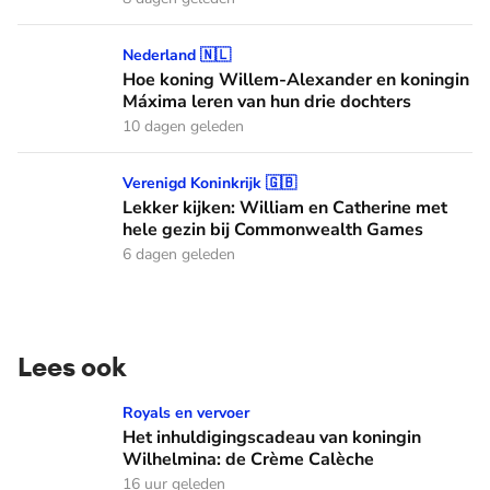
Hoe koning Willem-Alexander en koningin Máxima leren van
Nederland 🇳🇱
Hoe koning Willem-Alexander en koningin
Máxima leren van hun drie dochters
10 dagen geleden
Lekker kijken: William en Catherine met hele gezin bij C
Verenigd Koninkrijk 🇬🇧
Lekker kijken: William en Catherine met
hele gezin bij Commonwealth Games
6 dagen geleden
Lees ook
Het inhuldigingscadeau van koningin Wilhelmina: de Crème
Royals en vervoer
Het inhuldigingscadeau van koningin
Wilhelmina: de Crème Calèche
16 uur geleden