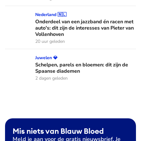
Onderdeel van een jazzband én racen met auto's: dit zijn de
Nederland 🇳🇱
Onderdeel van een jazzband én racen met
auto's: dit zijn de interesses van Pieter van
Vollenhoven
20 uur geleden
Schelpen, parels en bloemen: dit zijn de Spaanse diademen
Juwelen 💎
Schelpen, parels en bloemen: dit zijn de
Spaanse diademen
2 dagen geleden
Mis niets van Blauw Bloed
Meld je aan voor de gratis nieuwsbrief. Je