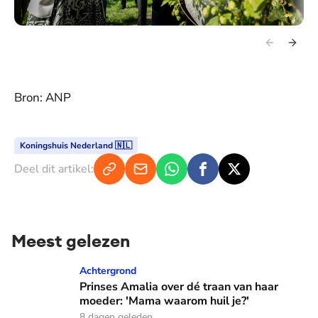
Bron: ANP
Koningshuis Nederland 🇳🇱
Deel dit artikel:
Meest gelezen
Prinses Amalia over dé traan van haar moeder: 'Mama waaro
Achtergrond
Prinses Amalia over dé traan van haar
moeder: 'Mama waarom huil je?'
8 dagen geleden