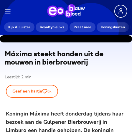
Kijk & Luister
Royaltynieuws
Praat mee
Koningshuizen
Máxima steekt handen uit de
mouwen in bier­brou­we­rij
Leestijd:
2
min
Geef een hartje
0
x
Koningin Máxima heeft donderdag tijdens haar
bezoek aan de Gulpener Bierbrouwerij in
Limburg een handje geholpen. De koningin