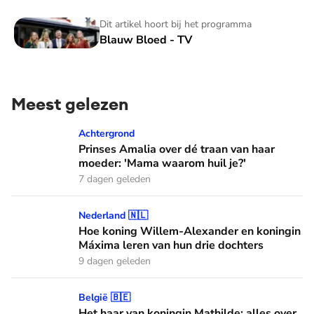
Blauw Bloed - TV
Dit artikel hoort bij het programma
Blauw Bloed - TV
Meest gelezen
Prinses Amalia over dé traan van haar moeder: 'Mama waaro
Achtergrond
Prinses Amalia over dé traan van haar
moeder: 'Mama waarom huil je?'
7 dagen geleden
Hoe koning Willem-Alexander en koningin Máxima leren van
Nederland 🇳🇱
Hoe koning Willem-Alexander en koningin
Máxima leren van hun drie dochters
9 dagen geleden
Het haar van koningin Mathilde: alles over haar kapper en fa
België 🇧🇪
Het haar van koningin Mathilde: alles over