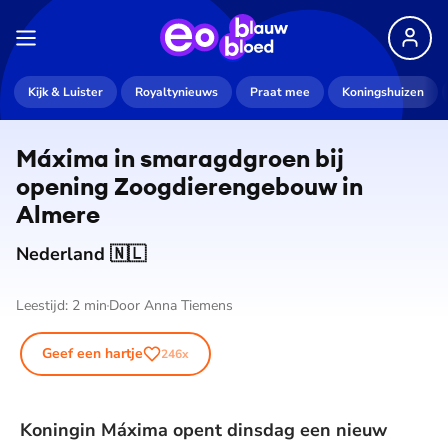
Kijk & Luister
Royaltynieuws
Praat mee
Koningshuizen
Máxima in smaragdgroen bij
opening Zoog­die­ren­ge­bouw in
Almere
Nederland 🇳🇱
Leestijd:
2
min
Door
Anna Tiemens
Geef een hartje
246
x
Koningin Máxima opent dinsdag een nieuw