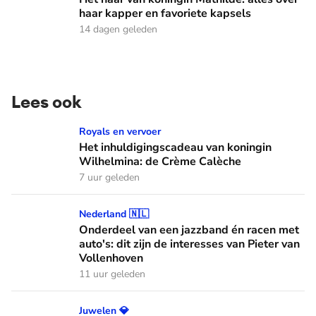
haar kapper en favoriete kapsels
14 dagen geleden
Lees ook
Het inhuldigingscadeau van koningin Wilhelmina: de Crème
Royals en vervoer
Het inhuldigingscadeau van koningin
Wilhelmina: de Crème Calèche
7 uur geleden
Onderdeel van een jazzband én racen met auto's: dit zijn de
Nederland 🇳🇱
Onderdeel van een jazzband én racen met
auto's: dit zijn de interesses van Pieter van
Vollenhoven
11 uur geleden
Schelpen, parels en bloemen: dit zijn de Spaanse diademen
Juwelen 💎