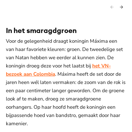
Koningin Máxima opent het nieuwe zoogdierengebouw (2026).
De ko
zoogd
In het smaragdgroen
Voor de gelegenheid draagt koningin Máxima een
van haar favoriete kleuren: groen. De tweedelige set
van Natan hebben we eerder al kunnen zien. De
koningin droeg deze voor het laatst bij
het VN-
bezoek aan Colombia
. Máxima heeft de set door de
jaren heen wél laten vermaken: de zoom van de rok is
een paar centimeter langer geworden. Om de groene
look af te maken, droeg ze smaragdgroene
oorhangers. Op haar hoofd heeft de koningin een
bijpassende hoed van bandstro, gemaakt door haar
kamenier.