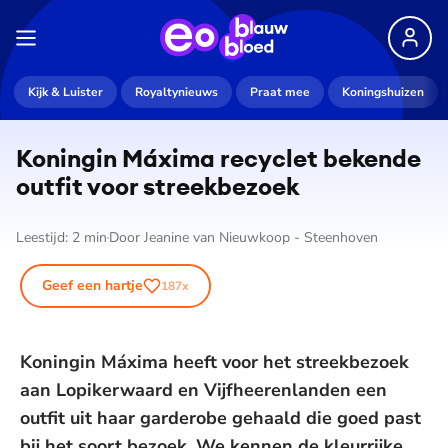
Kijk & Luister
Royaltynieuws
Praat mee
Koningshuizen
Koningin Máxima recyclet bekende
outfit voor streekbezoek
Leestijd:
2
min
Door
Jeanine van Nieuwkoop - Steenhoven
Geef een hartje
187
x
Koningin Máxima heeft voor het streekbezoek
aan Lopikerwaard en Vijfheerenlanden een
outfit uit haar garderobe gehaald die goed past
bij het soort bezoek. We kennen de kleurrijke