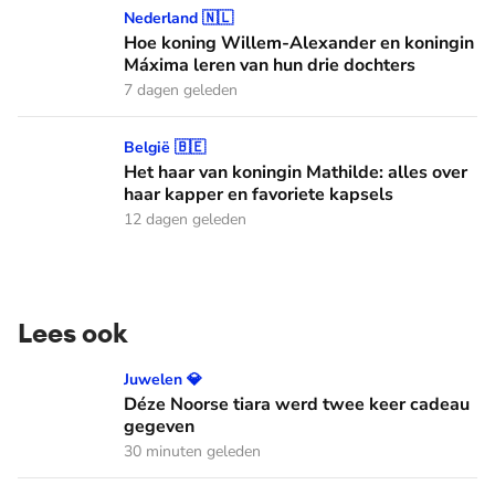
Hoe koning Willem-Alexander en koningin Máxima leren van
Nederland 🇳🇱
Hoe koning Willem-Alexander en koningin
Máxima leren van hun drie dochters
7 dagen geleden
Het haar van koningin Mathilde: alles over haar kapper en fa
België 🇧🇪
Het haar van koningin Mathilde: alles over
haar kapper en favoriete kapsels
12 dagen geleden
Lees ook
Déze Noorse tiara werd twee keer cadeau gegeven
Juwelen 💎
Déze Noorse tiara werd twee keer cadeau
gegeven
30 minuten geleden