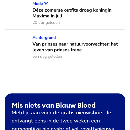
Déze zomerse outfits droeg koningin Máxima in juli
Mode 👗
Déze zomerse outfits droeg koningin
Máxima in juli
20 uur geleden
Van prinses naar natuurvoorvechter: het leven van prinses I
Achtergrond
Van prinses naar natuurvoorvechter: het
leven van prinses Irene
een dag geleden
Mis niets van Blauw Bloed
Meld je aan voor de gratis nieuwsbrief. Je
ontvangt eens in de twee weken een
persoonlijke nieuwsbrief vol royaltynieuws,