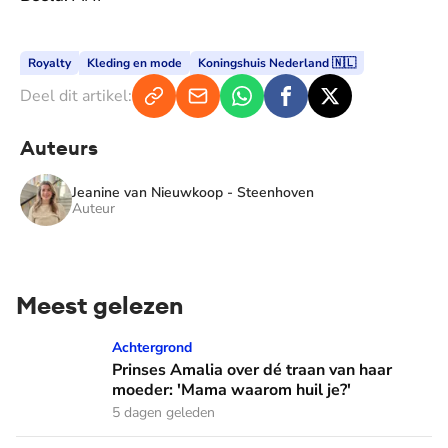
Royalty
Kleding en mode
Koningshuis Nederland 🇳🇱
Deel dit artikel:
Auteurs
Jeanine van Nieuwkoop - Steenhoven
Auteur
Meest gelezen
Prinses Amalia over dé traan van haar moeder: 'Mama waaro
Achtergrond
Prinses Amalia over dé traan van haar
moeder: 'Mama waarom huil je?'
5 dagen geleden