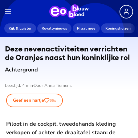
De weergave van deze video vereist jouw
Kijk & Luister
Royaltynieuws
Praat mee
Koningshuizen
toestemming voor social media cookies.
Toestemmingen aanpassen
Deze ne­ven­ac­ti­vi­tei­ten verrichten
de Oranjes naast hun koninklijke rol
Achtergrond
Leestijd:
4
min
Door
Anna Tiemens
Geef een hartje
66
x
Piloot in de cockpit, tweedehands kleding
verkopen of achter de draaitafel staan: de