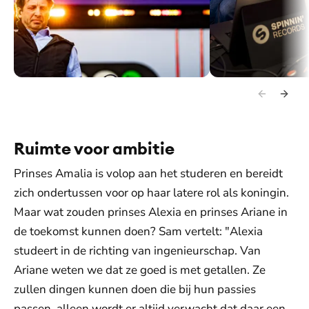
Prins Floris als DJ bij 538 Koningsdag (2024).
Floris achter de draaita
Ruimte voor ambitie
Prinses Amalia is volop aan het studeren en bereidt
zich ondertussen voor op haar latere rol als koningin.
Maar wat zouden prinses Alexia en prinses Ariane in
de toekomst kunnen doen? Sam vertelt: "Alexia
studeert in de richting van ingenieurschap. Van
Ariane weten we dat ze goed is met getallen. Ze
zullen dingen kunnen doen die bij hun passies
passen, alleen wordt er altijd verwacht dat daar een