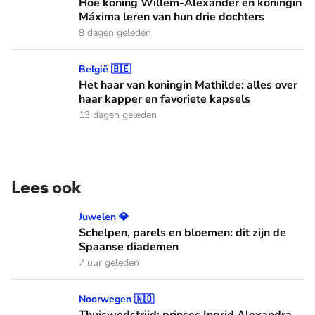
Hoe koning Willem-Alexander en koningin
Máxima leren van hun drie dochters
8 dagen geleden
Het haar van koningin Mathilde: alles over haar kapper en fa
België 🇧🇪
Het haar van koningin Mathilde: alles over
haar kapper en favoriete kapsels
13 dagen geleden
Lees ook
Schelpen, parels en bloemen: dit zijn de Spaanse diademen
Juwelen 💎
Schelpen, parels en bloemen: dit zijn de
Spaanse diademen
7 uur geleden
Thuiswedstrijd: prinses Ingrid Alexandra gaat in Oslo stude
Noorwegen 🇳🇴
Thuiswedstrijd: prinses Ingrid Alexandra