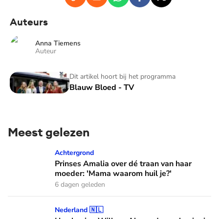
Auteurs
Anna Tiemens
Auteur
Blauw Bloed - TV
Dit artikel hoort bij het programma
Blauw Bloed - TV
Meest gelezen
Prinses Amalia over dé traan van haar moeder: 'Mama waaro
Achtergrond
Prinses Amalia over dé traan van haar
moeder: 'Mama waarom huil je?'
6 dagen geleden
Hoe koning Willem-Alexander en koningin Máxima leren van
Nederland 🇳🇱