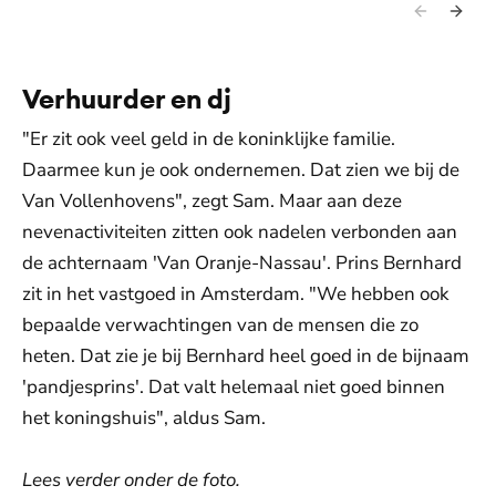
Prinses Laurentien en gravin Eloise voor hun kledingwinkel
Lau
(2024).
Verhuurder en dj
"Er zit ook veel geld in de koninklijke familie.
Daarmee kun je ook ondernemen. Dat zien we bij de
Van Vollenhovens", zegt Sam. Maar aan deze
nevenactiviteiten zitten ook nadelen verbonden aan
de achternaam 'Van Oranje-Nassau'. Prins Bernhard
zit in het vastgoed in Amsterdam. "We hebben ook
bepaalde verwachtingen van de mensen die zo
heten. Dat zie je bij Bernhard heel goed in de bijnaam
'pandjesprins'. Dat valt helemaal niet goed binnen
het koningshuis", aldus Sam.
Lees verder onder de foto.