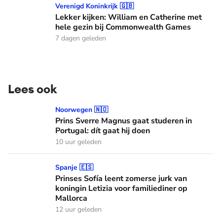
Lekker kijken: William en Catherine met hele gezin bij C
Verenigd Koninkrijk 🇬🇧
Lekker kijken: William en Catherine met
hele gezin bij Commonwealth Games
7 dagen geleden
Lees ook
Prins Sverre Magnus gaat studeren in Portugal: dít gaat hij 
Noorwegen 🇳🇴
Prins Sverre Magnus gaat studeren in
Portugal: dít gaat hij doen
10 uur geleden
Prinses Sofía leent zomerse jurk van koningin Letizia voor f
Spanje 🇪🇸
Prinses Sofía leent zomerse jurk van
koningin Letizia voor familiediner op
Mallorca
12 uur geleden