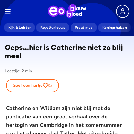
Kijk & Luister
Royaltynieuws
Praat mee
Koningshuizen
Oeps...hier is Catherine niet zo blij
mee!
Leestijd:
2
min
Geef een hartje
0
x
Catherine en William zijn niet blij met de
publicatie van een groot verhaal over de
hertogin van Cambridge in het zomernummer
van het glamourblad Tatler. Het uitgebreide