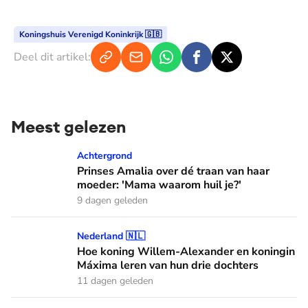
Koningshuis Verenigd Koninkrijk 🇬🇧
Deel dit artikel:
Meest gelezen
Prinses Amalia over dé traan van haar moeder: 'Mama waaro
Achtergrond
Prinses Amalia over dé traan van haar
moeder: 'Mama waarom huil je?'
9 dagen geleden
Hoe koning Willem-Alexander en koningin Máxima leren van
Nederland 🇳🇱
Hoe koning Willem-Alexander en koningin
Máxima leren van hun drie dochters
11 dagen geleden