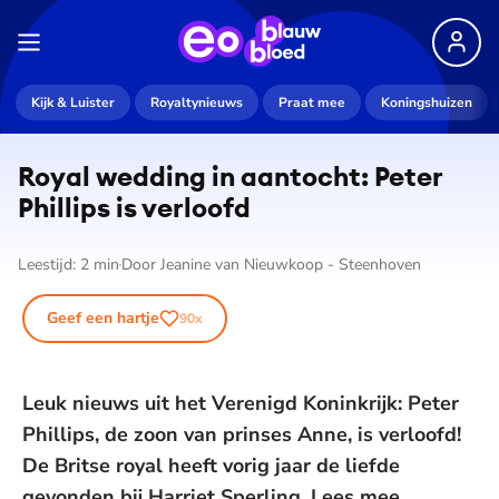
Kijk & Luister
Royaltynieuws
Praat mee
Koningshuizen
Royal wedding in aantocht: Peter
Phillips is verloofd
Leestijd:
2
min
Door
Jeanine van Nieuwkoop - Steenhoven
Geef een hartje
90
x
Leuk nieuws uit het Verenigd Koninkrijk: Peter
Phillips, de zoon van prinses Anne, is verloofd!
De Britse royal heeft vorig jaar de liefde
gevonden bij Harriet Sperling. Lees mee.