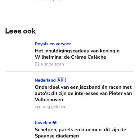
Lees ook
Het inhuldigingscadeau van koningin Wilhelmina: de Crème
Royals en vervoer
Het inhuldigingscadeau van koningin
Wilhelmina: de Crème Calèche
22 uur geleden
Onderdeel van een jazzband én racen met auto's: dit zijn de
Nederland 🇳🇱
Onderdeel van een jazzband én racen met
auto's: dit zijn de interesses van Pieter van
Vollenhoven
een dag geleden
Schelpen, parels en bloemen: dit zijn de Spaanse diademen
Juwelen 💎
Schelpen, parels en bloemen: dit zijn de
Spaanse diademen