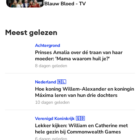
Blauw Bloed - TV
Meest gelezen
Prinses Amalia over dé traan van haar moeder: 'Mama waaro
Achtergrond
Prinses Amalia over dé traan van haar
moeder: 'Mama waarom huil je?'
8 dagen geleden
Hoe koning Willem-Alexander en koningin Máxima leren van
Nederland 🇳🇱
Hoe koning Willem-Alexander en koningin
Máxima leren van hun drie dochters
10 dagen geleden
Lekker kijken: William en Catherine met hele gezin bij C
Verenigd Koninkrijk 🇬🇧
Lekker kijken: William en Catherine met
hele gezin bij Commonwealth Games
6 dagen geleden