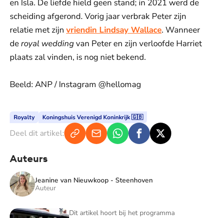
en Isla. De liefde hield geen stand; in 2021 werd de
scheiding afgerond. Vorig jaar verbrak Peter zijn
relatie met zijn
vriendin Lindsay Wallace
. Wanneer
de
royal wedding
van Peter en zijn verloofde Harriet
plaats zal vinden, is nog niet bekend.
Beeld: ANP / Instagram @hellomag
Royalty
Koningshuis Verenigd Koninkrijk 🇬🇧
Deel dit artikel:
Auteurs
Jeanine van Nieuwkoop - Steenhoven
Auteur
Blauw Bloed - TV
Dit artikel hoort bij het programma