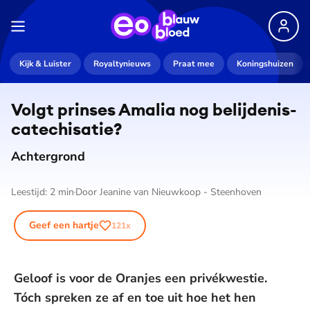
Kijk & Luister
Royaltynieuws
Praat mee
Koningshuizen
Volgt prinses Amalia nog be­lij­de­nis­
ca­te­chi­sa­tie?
Achtergrond
Leestijd:
2
min
Door
Jeanine van Nieuwkoop - Steenhoven
Geef een hartje
121
x
Geloof is voor de Oranjes een privékwestie.
Tóch spreken ze af en toe uit hoe het hen