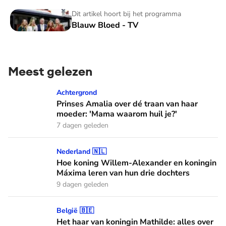
Blauw Bloed - TV
Dit artikel hoort bij het programma
Blauw Bloed - TV
Meest gelezen
Prinses Amalia over dé traan van haar moeder: 'Mama waaro
Achtergrond
Prinses Amalia over dé traan van haar
moeder: 'Mama waarom huil je?'
7 dagen geleden
Hoe koning Willem-Alexander en koningin Máxima leren van
Nederland 🇳🇱
Hoe koning Willem-Alexander en koningin
Máxima leren van hun drie dochters
9 dagen geleden
Het haar van koningin Mathilde: alles over haar kapper en fa
België 🇧🇪
Het haar van koningin Mathilde: alles over