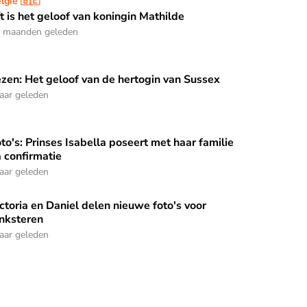
vorst al 500 jaar niet gedaan
t is het geloof van koningin Mathilde
lgië 🇧🇪
t is het geloof van koningin Mathilde
 maanden geleden
zen: Het geloof van de hertogin van Sussex
zen: Het geloof van de hertogin van Sussex
jaar geleden
to's: Prinses Isabella poseert met haar familie
to's: Prinses Isabella poseert met haar familie na confirmatie
 confirmatie
jaar geleden
ctoria en Daniel delen nieuwe foto's voor
hieten
ctoria en Daniel delen nieuwe foto's voor Pinksteren
nksteren
jaar geleden