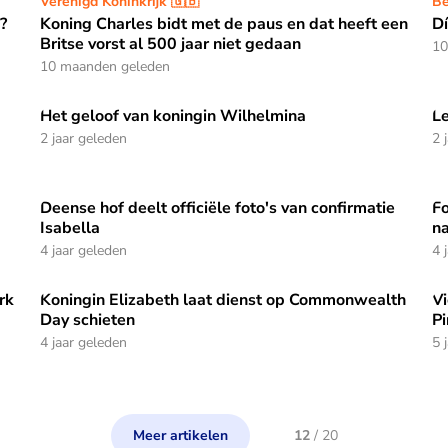
Koning Charles bidt met de paus en dat heeft een Britse 
Verenigd Koninkrijk 🇬🇧
Dí
Be
?
Koning Charles bidt met de paus en dat heeft een
Dí
Britse vorst al 500 jaar niet gedaan
10
10 maanden geleden
Het geloof van koningin Wilhelmina
Le
atieve bijdrage aan het geloof
Het geloof van koningin Wilhelmina
Le
2 jaar geleden
2 
Deense hof deelt officiële foto's van confirmatie
Fo
gin Máxima?
Deense hof deelt officiële foto's van confirmatie Isabella
Fo
Isabella
na
4 jaar geleden
4 
rk
Koningin Elizabeth laat dienst op Commonwealth
Vi
k
Koningin Elizabeth laat dienst op Commonwealth Day sc
Vi
Day schieten
Pi
4 jaar geleden
5 
Meer artikelen
12
/
20