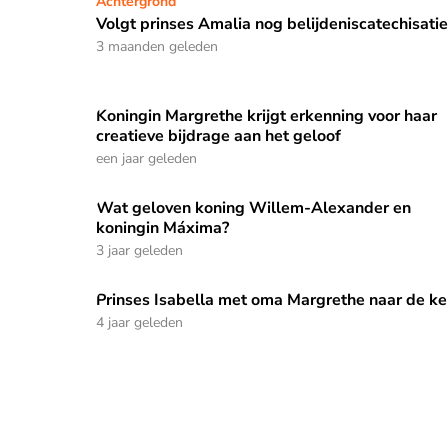
Volgt prinses Amalia nog belijdeniscatechisatie?
Achtergrond
Volgt prinses Amalia nog belijdeniscatechisatie
3 maanden geleden
Koningin Margrethe krijgt erkenning voor haar
Koningin Margrethe krijgt erkenning voor haar cre
creatieve bijdrage aan het geloof
een jaar geleden
Wat geloven koning Willem-Alexander en
Wat geloven koning Willem-Alexander en konin
koningin Máxima?
3 jaar geleden
Prinses Isabella met oma Margrethe naar de ke
Prinses Isabella met oma Margrethe naar de ker
4 jaar geleden