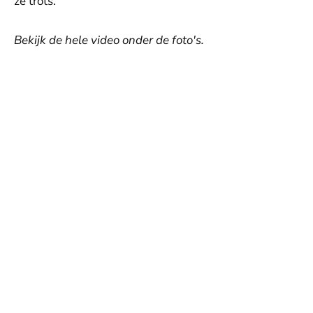
ze trots.
Bekijk de hele video onder de foto's.
©
©
©