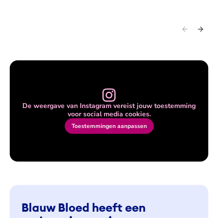
l
l
l
f
f
f
De weergave van Instagram vereist jouw toestemming
voor social media cookies.
Toestemmingen aanpassen
Blauw Bloed heeft een