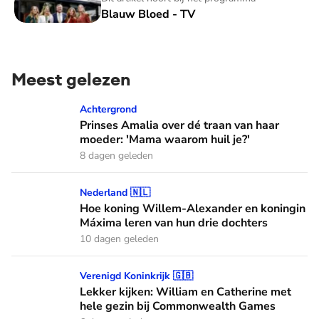
Blauw Bloed - TV
Meest gelezen
Prinses Amalia over dé traan van haar moeder: 'Mama waaro
Achtergrond
Prinses Amalia over dé traan van haar
moeder: 'Mama waarom huil je?'
8 dagen geleden
Hoe koning Willem-Alexander en koningin Máxima leren van
Nederland 🇳🇱
Hoe koning Willem-Alexander en koningin
Máxima leren van hun drie dochters
10 dagen geleden
Lekker kijken: William en Catherine met hele gezin bij C
Verenigd Koninkrijk 🇬🇧
Lekker kijken: William en Catherine met
hele gezin bij Commonwealth Games