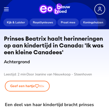
Kijk & Luister
Royaltynieuws
Praat mee
Koningshuizen
Prinses Beatrix haalt her­in­ne­rin­gen
op aan kindertijd in Canada: 'Ik was
een kleine Canadees'
Achtergrond
Leestijd:
2
min
Door
Jeanine van Nieuwkoop - Steenhoven
Geef een hartje
83
x
Een deel van haar kindertijd bracht prinses