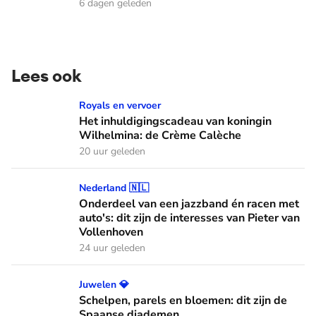
6 dagen geleden
Lees ook
Het inhuldigingscadeau van koningin Wilhelmina: de Crème
Royals en vervoer
Het inhuldigingscadeau van koningin
Wilhelmina: de Crème Calèche
20 uur geleden
Onderdeel van een jazzband én racen met auto's: dit zijn de
Nederland 🇳🇱
Onderdeel van een jazzband én racen met
auto's: dit zijn de interesses van Pieter van
Vollenhoven
24 uur geleden
Schelpen, parels en bloemen: dit zijn de Spaanse diademen
Juwelen 💎
Schelpen, parels en bloemen: dit zijn de
Spaanse diademen