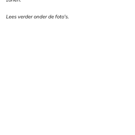
Lees verder onder de foto's.
l
l
n
n