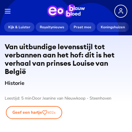
Kijk & Luister
Royaltynieuws
Praat mee
Koningshuizen
Van uitbundige levensstijl tot
verbannen aan het hof: dit is het
verhaal van prinses Louise van
België
Historie
Leestijd:
5
min
Door
Jeanine van Nieuwkoop - Steenhoven
Geef een hartje
402
x