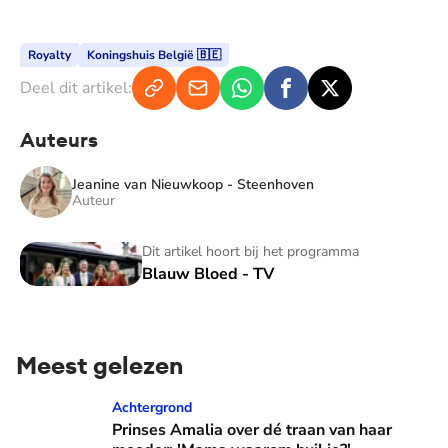
Royalty
Koningshuis België 🇧🇪
Deel dit artikel:
Auteurs
Jeanine van Nieuwkoop - Steenhoven
Auteur
Blauw Bloed - TV
Dit artikel hoort bij het programma
Blauw Bloed - TV
Meest gelezen
Prinses Amalia over dé traan van haar moeder: 'Mama waaro
Achtergrond
Prinses Amalia over dé traan van haar