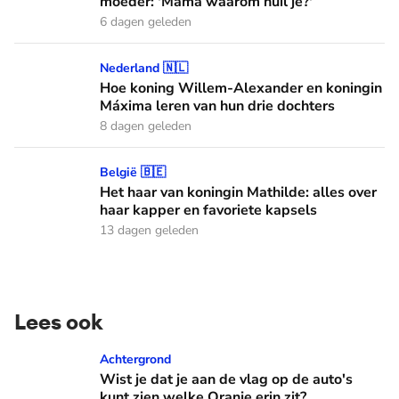
moeder: 'Mama waarom huil je?'
6 dagen geleden
Hoe koning Willem-Alexander en koningin Máxima leren van
Nederland 🇳🇱
Hoe koning Willem-Alexander en koningin
Máxima leren van hun drie dochters
8 dagen geleden
Het haar van koningin Mathilde: alles over haar kapper en fa
België 🇧🇪
Het haar van koningin Mathilde: alles over
haar kapper en favoriete kapsels
13 dagen geleden
Lees ook
Wist je dat je aan de vlag op de auto's kunt zien welke Oranj
Achtergrond
Wist je dat je aan de vlag op de auto's
kunt zien welke Oranje erin zit?