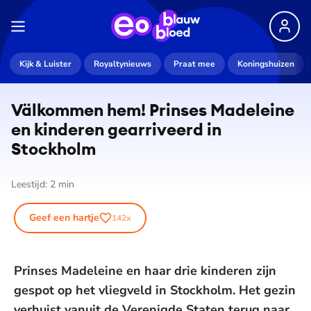
Kijk & Luister
Royaltynieuws
Praat mee
Koningshuizen
Välkommen hem! Prinses Madeleine
en kinderen gearriveerd in
Stockholm
Leestijd:
2
min
Geef een hartje
142
x
Prinses Madeleine en haar drie kinderen zijn
gespot op het vliegveld in Stockholm. Het gezin
verhuist vanuit de Verenigde Staten terug naar