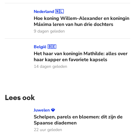
Hoe koning Willem-Alexander en koningin Máxima leren van
Nederland 🇳🇱
Hoe koning Willem-Alexander en koningin
Máxima leren van hun drie dochters
9 dagen geleden
Het haar van koningin Mathilde: alles over haar kapper en fa
België 🇧🇪
Het haar van koningin Mathilde: alles over
haar kapper en favoriete kapsels
14 dagen geleden
Lees ook
Schelpen, parels en bloemen: dit zijn de Spaanse diademen
Juwelen 💎
Schelpen, parels en bloemen: dit zijn de
Spaanse diademen
22 uur geleden