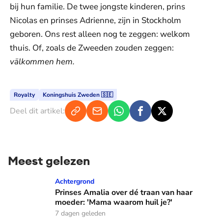
bij hun familie. De twee jongste kinderen, prins
Nicolas en prinses Adrienne, zijn in Stockholm
geboren. Ons rest alleen nog te zeggen: welkom
thuis. Of, zoals de Zweeden zouden zeggen:
välkommen hem.
Royalty
Koningshuis Zweden 🇸🇪
Deel dit artikel:
Meest gelezen
Prinses Amalia over dé traan van haar moeder: 'Mama waaro
Achtergrond
Prinses Amalia over dé traan van haar
moeder: 'Mama waarom huil je?'
7 dagen geleden