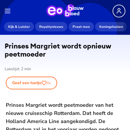
Kijk & Luister
Royaltynieuws
Praat mee
Koningshuizen
Prinses Margriet wordt opnieuw
peetmoeder
Leestijd:
2
min
Geef een hartje
0
x
Prinses Margriet wordt peetmoeder van het
nieuwe cruiseschip Rotterdam. Dat heeft de
Holland America Line aangekondigd. De
Rotterdam zal in het voorjaar worden gedoopt.