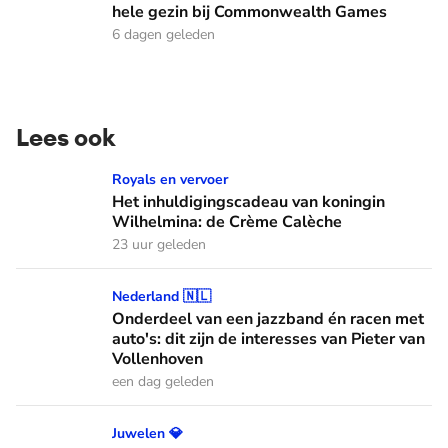
hele gezin bij Commonwealth Games
6 dagen geleden
Lees ook
Het inhuldigingscadeau van koningin Wilhelmina: de Crème
Royals en vervoer
Het inhuldigingscadeau van koningin
Wilhelmina: de Crème Calèche
23 uur geleden
Onderdeel van een jazzband én racen met auto's: dit zijn de
Nederland 🇳🇱
Onderdeel van een jazzband én racen met
auto's: dit zijn de interesses van Pieter van
Vollenhoven
een dag geleden
Schelpen, parels en bloemen: dit zijn de Spaanse diademen
Juwelen 💎