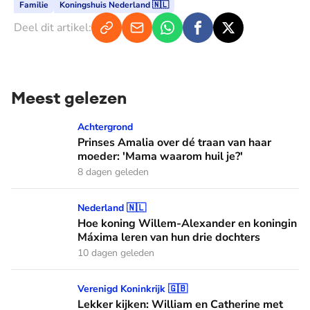
Familie
Koningshuis Nederland 🇳🇱
Deel dit artikel:
Meest gelezen
Prinses Amalia over dé traan van haar moeder: 'Mama waaro
Achtergrond
Prinses Amalia over dé traan van haar
moeder: 'Mama waarom huil je?'
8 dagen geleden
Hoe koning Willem-Alexander en koningin Máxima leren van
Nederland 🇳🇱
Hoe koning Willem-Alexander en koningin
Máxima leren van hun drie dochters
10 dagen geleden
Lekker kijken: William en Catherine met hele gezin bij C
Verenigd Koninkrijk 🇬🇧
Lekker kijken: William en Catherine met