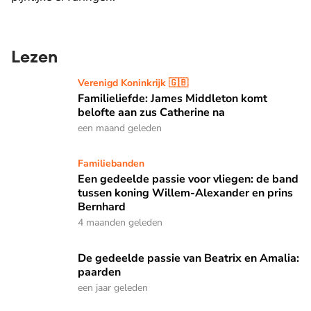
Lezen
Familieliefde: James Middleton komt belofte aan zus Cather
Verenigd Koninkrijk 🇬🇧
Familieliefde: James Middleton komt
belofte aan zus Catherine na
een maand geleden
Een gedeelde passie voor vliegen: de band tussen koning 
Familiebanden
Een gedeelde passie voor vliegen: de band
tussen koning Willem-Alexander en prins
Bernhard
4 maanden geleden
De gedeelde passie van Beatrix en Amalia: paarden
De gedeelde passie van Beatrix en Amalia:
paarden
een jaar geleden