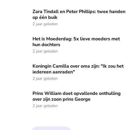
Zara Tindall en Peter Phillips: twee handen op één buik
Zara Tindall en Peter Phillips: twee handen
op één buik
2 jaar geleden
Het is Moederdag: 5x lieve moeders met hun dochters
Het is Moederdag: 5x lieve moeders met
hun dochters
2 jaar geleden
Koningin Camilla over oma zijn: "Ik zou het iedereen aanrade
Koningin Camilla over oma zijn: "Ik zou het
iedereen aanraden"
2 jaar geleden
Prins William doet opvallende onthulling over zijn zoon pri
Prins William doet opvallende onthulling
over zijn zoon prins George
2 jaar geleden