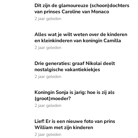
Dit zijn de glamoureuze (schoon)dochters van prinses Carol
Dit zijn de glamoureuze (schoon)dochters
van prinses Caroline van Monaco
2 jaar geleden
Alles wat je wilt weten over de kinderen en kleinkinderen v
Alles wat je wilt weten over de kinderen
en kleinkinderen van koningin Camilla
2 jaar geleden
Drie generaties: graaf Nikolai deelt nostalgische vakantiekie
Drie generaties: graaf Nikolai deelt
nostalgische vakantiekiekjes
2 jaar geleden
Koningin Sonja is jarig: hoe is zij als (groot)moeder?
Koningin Sonja is jarig: hoe is zij als
(groot)moeder?
2 jaar geleden
Lief! Er is een nieuwe foto van prins William met zijn kinder
Lief! Er is een nieuwe foto van prins
William met zijn kinderen
2 jaar geleden