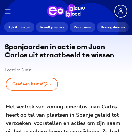
Kijk & Luister
Royaltynieuws
Praat mee
Koningshuizen
Spanjaarden in actie om Juan
Carlos uit straatbeeld te wissen
Leestijd:
3
min
Geef een hartje
0
x
Het vertrek van koning-emeritus Juan Carlos
heeft op tal van plaatsen in Spanje geleid tot
verzoeken, voorstellen en acties om zijn naam
uit het openbare leven te verwijderen. Zo had