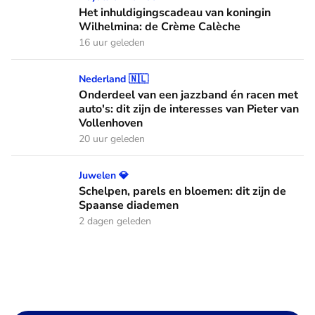
Het inhuldigingscadeau van koningin
Wilhelmina: de Crème Calèche
16 uur geleden
Onderdeel van een jazzband én racen met auto's: dit zijn de
Nederland 🇳🇱
Onderdeel van een jazzband én racen met
auto's: dit zijn de interesses van Pieter van
Vollenhoven
20 uur geleden
Schelpen, parels en bloemen: dit zijn de Spaanse diademen
Juwelen 💎
Schelpen, parels en bloemen: dit zijn de
Spaanse diademen
2 dagen geleden