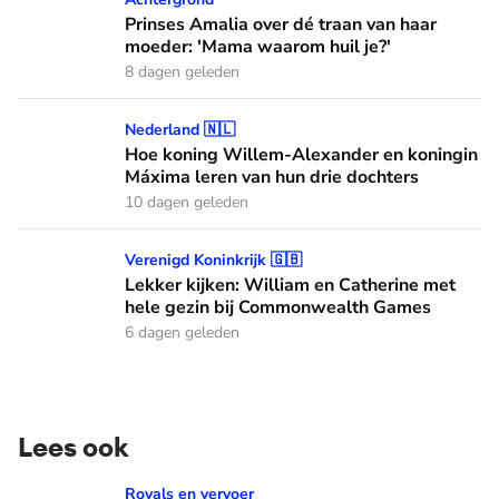
Prinses Amalia over dé traan van haar
moeder: 'Mama waarom huil je?'
8 dagen geleden
Hoe koning Willem-Alexander en koningin Máxima leren van
Nederland 🇳🇱
Hoe koning Willem-Alexander en koningin
Máxima leren van hun drie dochters
10 dagen geleden
Lekker kijken: William en Catherine met hele gezin bij C
Verenigd Koninkrijk 🇬🇧
Lekker kijken: William en Catherine met
hele gezin bij Commonwealth Games
6 dagen geleden
Lees ook
Het inhuldigingscadeau van koningin Wilhelmina: de Crème
Royals en vervoer