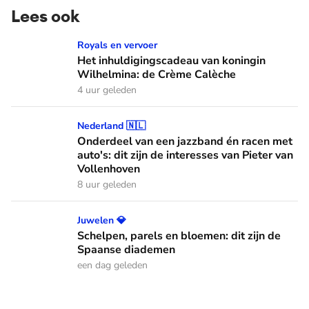
Lees ook
Het inhuldigingscadeau van koningin Wilhelmina: de Crème
Royals en vervoer
Het inhuldigingscadeau van koningin
Wilhelmina: de Crème Calèche
4 uur geleden
Onderdeel van een jazzband én racen met auto's: dit zijn de
Nederland 🇳🇱
Onderdeel van een jazzband én racen met
auto's: dit zijn de interesses van Pieter van
Vollenhoven
8 uur geleden
Schelpen, parels en bloemen: dit zijn de Spaanse diademen
Juwelen 💎
Schelpen, parels en bloemen: dit zijn de
Spaanse diademen
een dag geleden