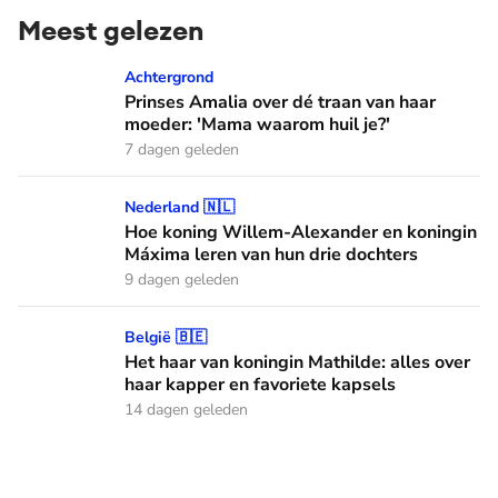
Meest gelezen
Prinses Amalia over dé traan van haar moeder: 'Mama waaro
Achtergrond
Prinses Amalia over dé traan van haar
moeder: 'Mama waarom huil je?'
7 dagen geleden
Hoe koning Willem-Alexander en koningin Máxima leren van
Nederland 🇳🇱
Hoe koning Willem-Alexander en koningin
Máxima leren van hun drie dochters
9 dagen geleden
Het haar van koningin Mathilde: alles over haar kapper en fa
België 🇧🇪
Het haar van koningin Mathilde: alles over
haar kapper en favoriete kapsels
14 dagen geleden