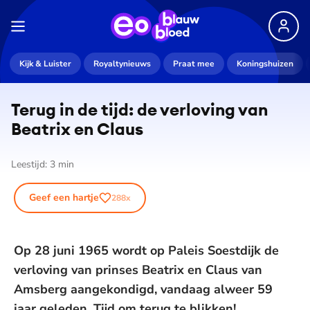
Kijk & Luister
Royaltynieuws
Praat mee
Koningshuizen
Terug in de tijd: de verloving van
Beatrix en Claus
Leestijd:
3
min
Geef een hartje
288
x
Op 28 juni 1965 wordt op Paleis Soestdijk de
verloving van prinses Beatrix en Claus van
Amsberg aangekondigd, vandaag alweer 59
jaar geleden. Tijd om terug te blikken!