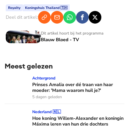
Royalty
Koningshuis Thailand 🇹🇭
Deel dit artikel:
Blauw Bloed - TV
Dit artikel hoort bij het programma
Blauw Bloed - TV
Meest gelezen
Prinses Amalia over dé traan van haar moeder: 'Mama waaro
Achtergrond
Prinses Amalia over dé traan van haar
moeder: 'Mama waarom huil je?'
5 dagen geleden
Hoe koning Willem-Alexander en koningin Máxima leren van
Nederland 🇳🇱
Hoe koning Willem-Alexander en koningin
Máxima leren van hun drie dochters