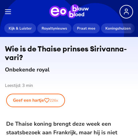
Kijk & Luister
Royaltynieuws
Praat mee
Koningshuizen
Wie is de Thaise prinses Si­ri­van­na­
va­ri?
Onbekende royal
Leestijd:
3
min
Geef een hartje
226
x
De Thaise koning brengt deze week een
staatsbezoek aan Frankrijk, maar hij is niet