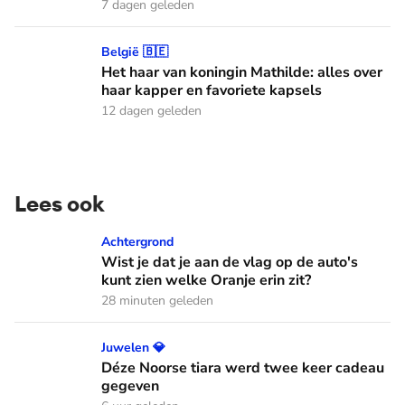
7 dagen geleden
Het haar van koningin Mathilde: alles over haar kapper en fa
België 🇧🇪
Het haar van koningin Mathilde: alles over
haar kapper en favoriete kapsels
12 dagen geleden
Lees ook
Wist je dat je aan de vlag op de auto's kunt zien welke Oranj
Achtergrond
Wist je dat je aan de vlag op de auto's
kunt zien welke Oranje erin zit?
28 minuten geleden
Déze Noorse tiara werd twee keer cadeau gegeven
Juwelen 💎
Déze Noorse tiara werd twee keer cadeau
gegeven