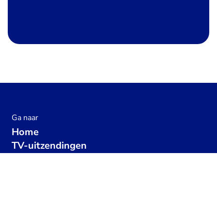
Ga naar
Home
TV-uitzendingen
Praat mee
Geef een hartje
1855
x
Fotoboeken
Koningshuizen