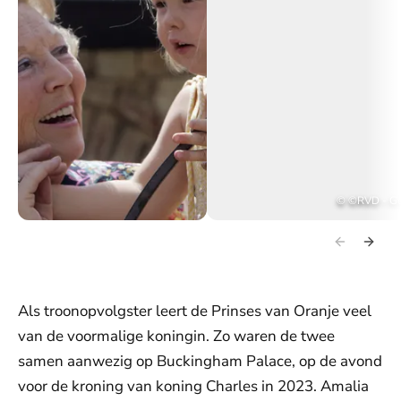
©
©RVD - Ge
Prinses Beatrix en prinses Amalia.
Een officieel portret van prinses B
Als troonopvolgster leert de Prinses van Oranje veel
van de voormalige koningin. Zo waren de twee
samen aanwezig op Buckingham Palace, op de avond
voor de kroning van koning Charles in 2023. Amalia