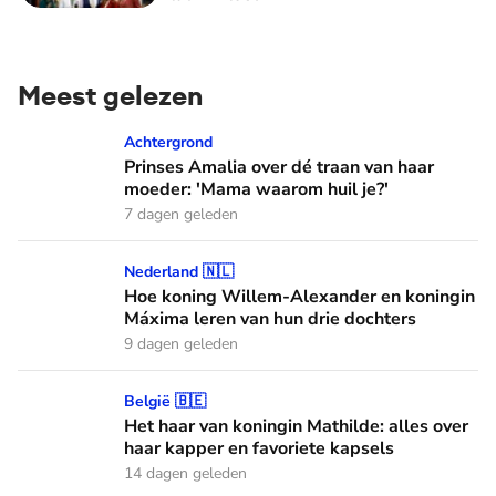
Meest gelezen
Prinses Amalia over dé traan van haar moeder: 'Mama waaro
Achtergrond
Prinses Amalia over dé traan van haar
moeder: 'Mama waarom huil je?'
7 dagen geleden
Hoe koning Willem-Alexander en koningin Máxima leren van
Nederland 🇳🇱
Hoe koning Willem-Alexander en koningin
Máxima leren van hun drie dochters
9 dagen geleden
Het haar van koningin Mathilde: alles over haar kapper en fa
België 🇧🇪
Het haar van koningin Mathilde: alles over
haar kapper en favoriete kapsels
14 dagen geleden