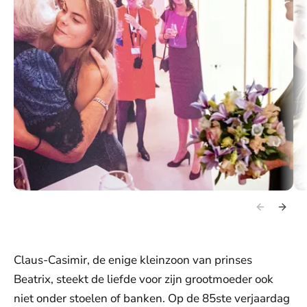
Prinses Beatrix bij een foto van haar met haar kleindochter gravin
Gro
Eloise (2021).
gra
Claus-Casimir, de enige kleinzoon van prinses
Beatrix, steekt de liefde voor zijn grootmoeder ook
niet onder stoelen of banken. Op de 85ste verjaardag