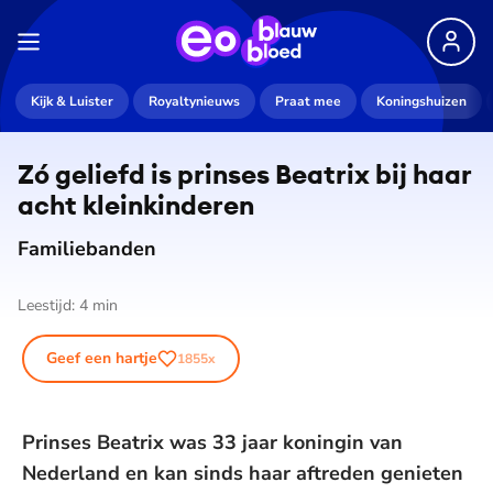
De weergave van deze video vereist jouw
Kijk & Luister
Royaltynieuws
Praat mee
Koningshuizen
toestemming voor social media cookies.
Toestemmingen aanpassen
Zó geliefd is prinses Beatrix bij haar
acht klein­kin­de­ren
Familiebanden
Leestijd:
4
min
Geef een hartje
1855
x
Prinses Beatrix was 33 jaar koningin van
Nederland en kan sinds haar aftreden genieten