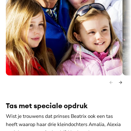
Een lieve foto van de prinses met haar drie kleindochters (2015).
In 2
Tas met speciale opdruk
Wist je trouwens dat prinses Beatrix ook een tas
heeft waarop haar drie kleindochters Amalia, Alexia