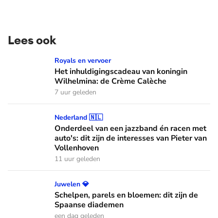
Lees ook
Het inhuldigingscadeau van koningin Wilhelmina: de Crème
Royals en vervoer
Het inhuldigingscadeau van koningin
Wilhelmina: de Crème Calèche
7 uur geleden
Onderdeel van een jazzband én racen met auto's: dit zijn de
Nederland 🇳🇱
Onderdeel van een jazzband én racen met
auto's: dit zijn de interesses van Pieter van
Vollenhoven
11 uur geleden
Schelpen, parels en bloemen: dit zijn de Spaanse diademen
Juwelen 💎
Schelpen, parels en bloemen: dit zijn de
Spaanse diademen
een dag geleden