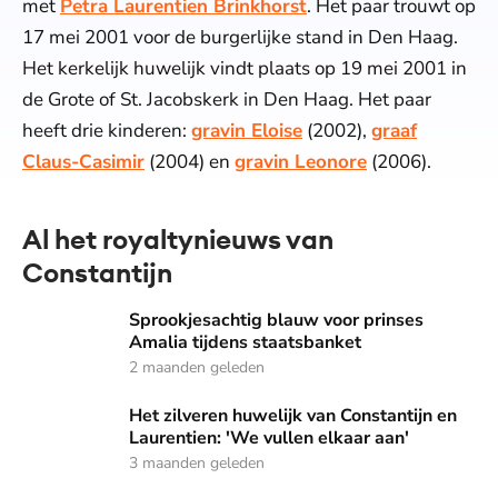
met
Petra Laurentien Brinkhorst
. Het paar trouwt op
17 mei 2001 voor de burgerlijke stand in Den Haag.
Het kerkelijk huwelijk vindt plaats op 19 mei 2001 in
de Grote of St. Jacobskerk in Den Haag. Het paar
heeft drie kinderen:
gravin Eloise
(2002),
graaf
Claus-Casimir
(2004) en
gravin Leonore
(2006).
Al het royaltynieuws van
Constantijn
Sprookjesachtig blauw voor prinses Amalia tijdens staatsb
Sprookjesachtig blauw voor prinses
Amalia tijdens staatsbanket
2 maanden geleden
Het zilveren huwelijk van Constantijn en Laurentien: 'We vu
Het zilveren huwelijk van Constantijn en
Laurentien: 'We vullen elkaar aan'
3 maanden geleden