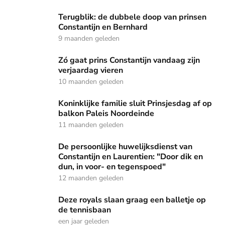
Terugblik: de dubbele doop van prinsen Constantijn en Ber
Terugblik: de dubbele doop van prinsen
Constantijn en Bernhard
9 maanden geleden
Zó gaat prins Constantijn vandaag zijn verjaardag vieren
Zó gaat prins Constantijn vandaag zijn
verjaardag vieren
10 maanden geleden
Koninklijke familie sluit Prinsjesdag af op balkon Paleis No
Koninklijke familie sluit Prinsjesdag af op
balkon Paleis Noordeinde
11 maanden geleden
De persoonlijke huwelijksdienst van Constantijn en Laurent
De persoonlijke huwelijksdienst van
Constantijn en Laurentien: "Door dik en
dun, in voor- en tegenspoed"
12 maanden geleden
Deze royals slaan graag een balletje op de tennisbaan
Deze royals slaan graag een balletje op
de tennisbaan
een jaar geleden