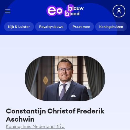
Kijk & Luister
Royaltynieuws
Praat mee
Koningshuizen
Constantijn Christof Frederik
Aschwin
Koningshuis Nederland 🇳🇱