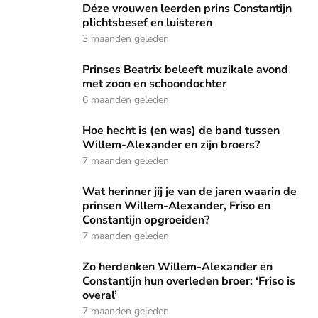
Déze vrouwen leerden prins Constantijn plichtsbesef en lui
Déze vrouwen leerden prins Constantijn
plichtsbesef en luisteren
3 maanden geleden
Prinses Beatrix beleeft muzikale avond met zoon en schoo
Prinses Beatrix beleeft muzikale avond
met zoon en schoondochter
6 maanden geleden
Hoe hecht is (en was) de band tussen Willem-Alexander en 
Hoe hecht is (en was) de band tussen
Willem-Alexander en zijn broers?
7 maanden geleden
Wat herinner jij je van de jaren waarin de prinsen Willem-
Wat herinner jij je van de jaren waarin de
prinsen Willem-Alexander, Friso en
Constantijn opgroeiden?
7 maanden geleden
Zo herdenken Willem-Alexander en Constantijn hun overlede
Zo herdenken Willem-Alexander en
Constantijn hun overleden broer: ‘Friso is
overal’
7 maanden geleden