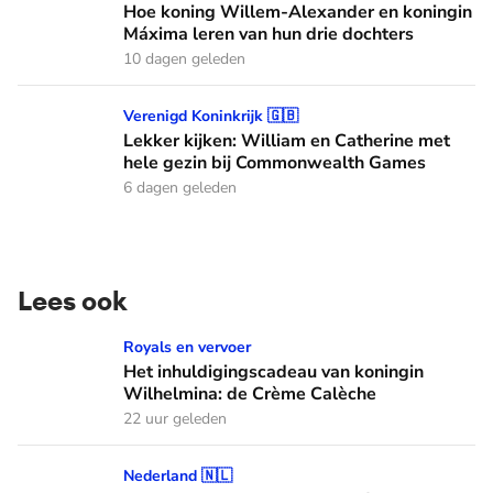
Hoe koning Willem-Alexander en koningin
Máxima leren van hun drie dochters
10 dagen geleden
Lekker kijken: William en Catherine met hele gezin bij C
Verenigd Koninkrijk 🇬🇧
Lekker kijken: William en Catherine met
hele gezin bij Commonwealth Games
6 dagen geleden
Lees ook
Het inhuldigingscadeau van koningin Wilhelmina: de Crème
Royals en vervoer
Het inhuldigingscadeau van koningin
Wilhelmina: de Crème Calèche
22 uur geleden
Onderdeel van een jazzband én racen met auto's: dit zijn de
Nederland 🇳🇱