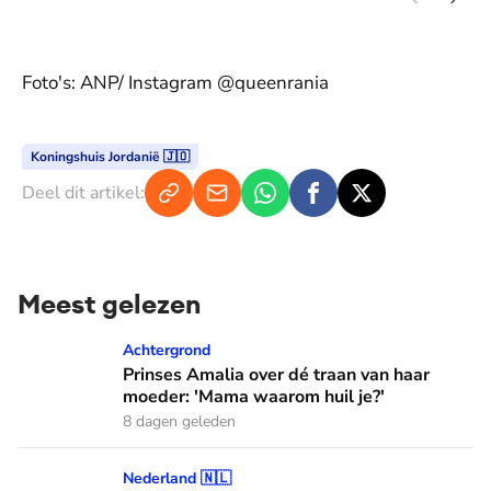
Foto's: ANP/ Instagram @queenrania
Koningshuis Jordanië 🇯🇴
Deel dit artikel:
Meest gelezen
Prinses Amalia over dé traan van haar moeder: 'Mama waaro
Achtergrond
Prinses Amalia over dé traan van haar
moeder: 'Mama waarom huil je?'
8 dagen geleden
Hoe koning Willem-Alexander en koningin Máxima leren van
Nederland 🇳🇱