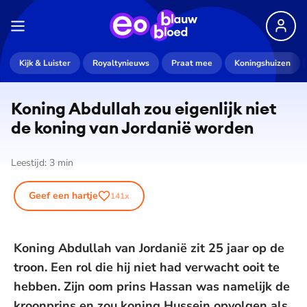
Kijk & Luister
Royaltynieuws
Praat mee
Koningshuizen
Koning Abdullah zou eigenlijk niet
de koning van Jordanië worden
Leestijd:
3
min
Geef een hartje
141
x
Koning Abdullah van Jordanië zit 25 jaar op de
troon. Een rol die hij niet had verwacht ooit te
hebben. Zijn oom prins Hassan was namelijk de
kroonprins en zou koning Hussein opvolgen als