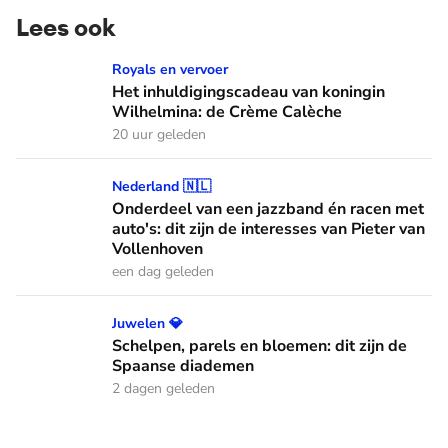
Lees ook
Het inhuldigingscadeau van koningin Wilhelmina: de Crème
Royals en vervoer
Het inhuldigingscadeau van koningin
Wilhelmina: de Crème Calèche
20 uur geleden
Onderdeel van een jazzband én racen met auto's: dit zijn de
Nederland 🇳🇱
Onderdeel van een jazzband én racen met
auto's: dit zijn de interesses van Pieter van
Vollenhoven
een dag geleden
Schelpen, parels en bloemen: dit zijn de Spaanse diademen
Juwelen 💎
Schelpen, parels en bloemen: dit zijn de
Spaanse diademen
2 dagen geleden