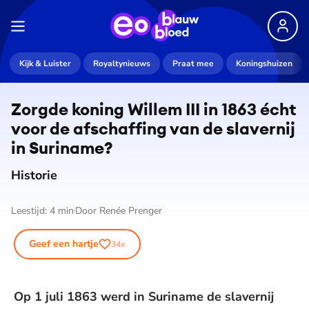
Kijk & Luister
Royaltynieuws
Praat mee
Koningshuizen
Zorgde koning Willem III in 1863 écht
voor de afschaffing van de slavernij
in Suriname?
Historie
Leestijd:
4
min
Door
Renée Prenger
Geef een hartje
34
x
Op 1 juli 1863 werd in Suriname de slavernij