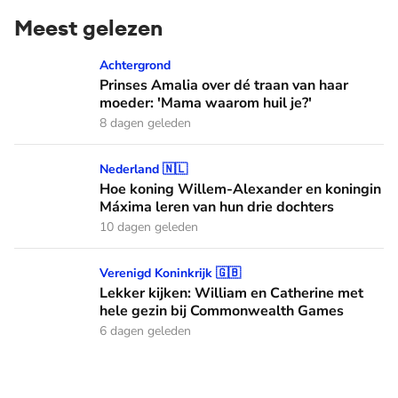
Meest gelezen
Prinses Amalia over dé traan van haar moeder: 'Mama waaro
Achtergrond
Prinses Amalia over dé traan van haar
moeder: 'Mama waarom huil je?'
8 dagen geleden
Hoe koning Willem-Alexander en koningin Máxima leren van
Nederland 🇳🇱
Hoe koning Willem-Alexander en koningin
Máxima leren van hun drie dochters
10 dagen geleden
Lekker kijken: William en Catherine met hele gezin bij C
Verenigd Koninkrijk 🇬🇧
Lekker kijken: William en Catherine met
hele gezin bij Commonwealth Games
6 dagen geleden