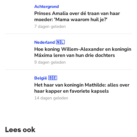
Prinses Amalia over dé traan van haar moeder: 'Mama waaro
Achtergrond
Prinses Amalia over dé traan van haar
moeder: 'Mama waarom huil je?'
7 dagen geleden
Hoe koning Willem-Alexander en koningin Máxima leren van
Nederland 🇳🇱
Hoe koning Willem-Alexander en koningin
Máxima leren van hun drie dochters
9 dagen geleden
Het haar van koningin Mathilde: alles over haar kapper en fa
België 🇧🇪
Het haar van koningin Mathilde: alles over
haar kapper en favoriete kapsels
14 dagen geleden
Lees ook