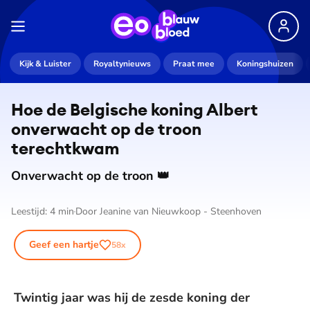
Kijk & Luister
Royaltynieuws
Praat mee
Koningshuizen
Hoe de Belgische koning Albert
onverwacht op de troon
terechtkwam
Onverwacht op de troon 👑
Leestijd:
4
min
Door
Jeanine van Nieuwkoop - Steenhoven
Geef een hartje
58
x
Twintig jaar was hij de zesde koning der