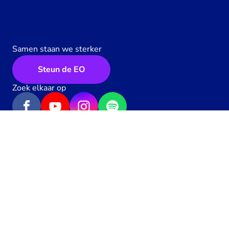
Samen staan we sterker
Steun de EO
Zoek elkaar op
Geef een hartje
58
x
Algemene voorwaarden
Privacy
Contact
Werken bij de EO
Pers
Toegankelijkheid