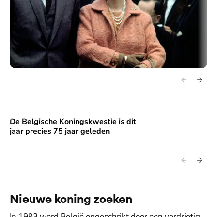
De Belgische Koningskwestie is dit
De Belgische Koningskwestie is dit jaar precies 75 jaar gel
jaar precies 75 jaar geleden
Nieuwe koning zoeken
In 1993 werd België opgeschrikt door een verdrietig