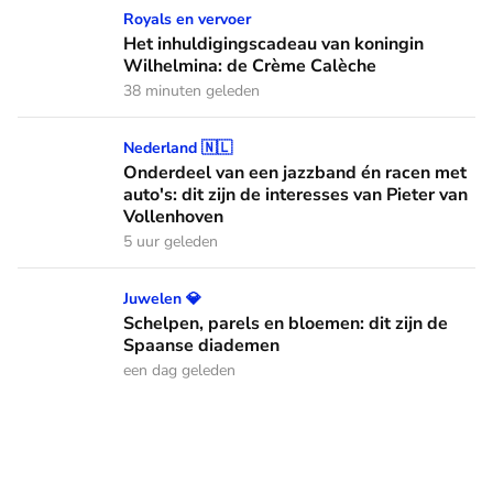
Het inhuldigingscadeau van koningin Wilhelmina: de Crème
Royals en vervoer
Het inhuldigingscadeau van koningin
Wilhelmina: de Crème Calèche
38 minuten geleden
Onderdeel van een jazzband én racen met auto's: dit zijn de
Nederland 🇳🇱
Onderdeel van een jazzband én racen met
auto's: dit zijn de interesses van Pieter van
Vollenhoven
5 uur geleden
Schelpen, parels en bloemen: dit zijn de Spaanse diademen
Juwelen 💎
Schelpen, parels en bloemen: dit zijn de
Spaanse diademen
een dag geleden