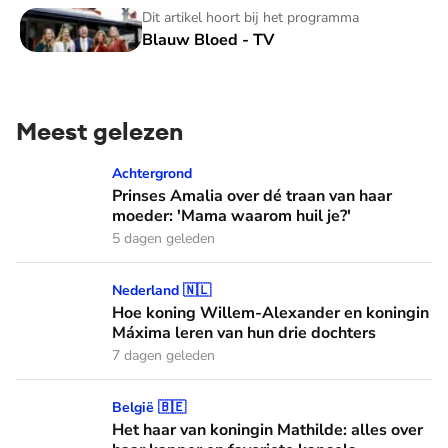
Blauw Bloed - TV
Dit artikel hoort bij het programma
Blauw Bloed - TV
Meest gelezen
Prinses Amalia over dé traan van haar moeder: 'Mama waaro
Achtergrond
Prinses Amalia over dé traan van haar
moeder: 'Mama waarom huil je?'
5 dagen geleden
Hoe koning Willem-Alexander en koningin Máxima leren van
Nederland 🇳🇱
Hoe koning Willem-Alexander en koningin
Máxima leren van hun drie dochters
7 dagen geleden
Het haar van koningin Mathilde: alles over haar kapper en fa
België 🇧🇪
Het haar van koningin Mathilde: alles over