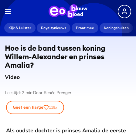
De weergave van deze video vereist jouw
Kijk & Luister
Royaltynieuws
Praat mee
Koningshuizen
toestemming voor social media cookies.
Toestemmingen aanpassen
Hoe is de band tussen koning
Willem-Alexander en prinses
Amalia?
Video
Leestijd:
2
min
Door
Renée Prenger
Geef een hartje
118
x
Als oudste dochter is prinses Amalia de eerste