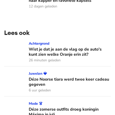
haar kapper en favoriete kapsels
12 dagen geleden
Lees ook
Wist je dat je aan de vlag op de auto's kunt zien welke Oranj
Achtergrond
Wist je dat je aan de vlag op de auto's
kunt zien welke Oranje erin zit?
26 minuten geleden
Déze Noorse tiara werd twee keer cadeau gegeven
Juwelen 💎
Déze Noorse tiara werd twee keer cadeau
gegeven
6 uur geleden
Déze zomerse outfits droeg koningin Máxima in juli
Mode 👗
Déze zomerse outfits droeg koningin
Máxima in juli