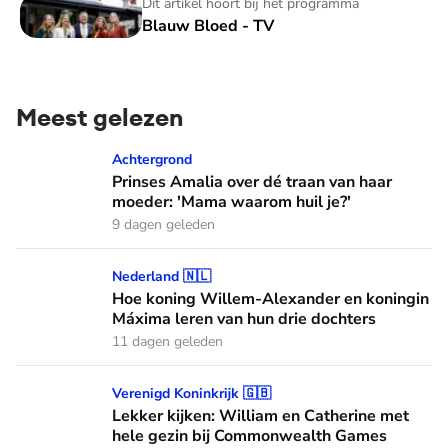
Blauw Bloed - TV
Dit artikel hoort bij het programma
Blauw Bloed - TV
Meest gelezen
Prinses Amalia over dé traan van haar moeder: 'Mama waaro
Achtergrond
Prinses Amalia over dé traan van haar
moeder: 'Mama waarom huil je?'
9 dagen geleden
Hoe koning Willem-Alexander en koningin Máxima leren van
Nederland 🇳🇱
Hoe koning Willem-Alexander en koningin
Máxima leren van hun drie dochters
11 dagen geleden
Lekker kijken: William en Catherine met hele gezin bij C
Verenigd Koninkrijk 🇬🇧
Lekker kijken: William en Catherine met
hele gezin bij Commonwealth Games