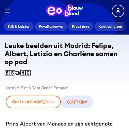
Kijk & Luister
Royaltynieuws
Praat mee
Koningshuizen
Leuke beelden uit Madrid: Felipe,
Albert, Letizia en Charlène samen
op pad
🇪🇸🤝🇲🇨
Leestijd:
2
min
Door
Renée Prenger
Geef een hartje
5
1
0
181
x
emojis
reactie
stem
Prins Albert van Monaco en zijn echtgenote