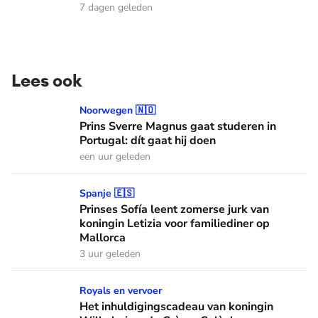
7 dagen geleden
Lees ook
Prins Sverre Magnus gaat studeren in Portugal: dít gaat hij 
Noorwegen 🇳🇴
Prins Sverre Magnus gaat studeren in
Portugal: dít gaat hij doen
een uur geleden
Prinses Sofía leent zomerse jurk van koningin Letizia voor f
Spanje 🇪🇸
Prinses Sofía leent zomerse jurk van
koningin Letizia voor familiediner op
Mallorca
3 uur geleden
Het inhuldigingscadeau van koningin Wilhelmina: de Crème
Royals en vervoer
Het inhuldigingscadeau van koningin