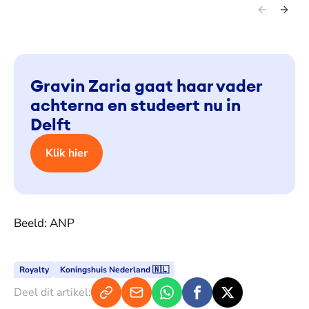
Prinses Beatrix en prinses Mabel bij de uitreiking van de Prins
Mab
Friso Ingenieursprijs 2026.
Ing
Gravin Zaria gaat haar vader
achterna en studeert nu in
Delft
Klik hier
Beeld: ANP
Royalty
Koningshuis Nederland 🇳🇱
Deel dit artikel: