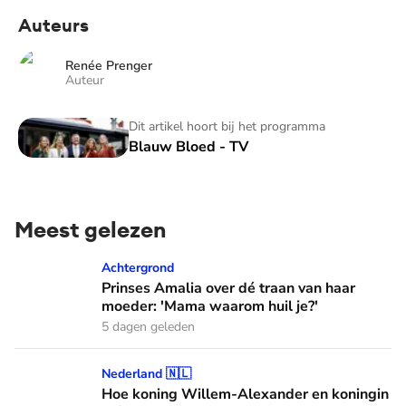
Auteurs
Renée Prenger
Auteur
Blauw Bloed - TV
Dit artikel hoort bij het programma
Blauw Bloed - TV
Meest gelezen
Prinses Amalia over dé traan van haar moeder: 'Mama waaro
Achtergrond
Prinses Amalia over dé traan van haar
moeder: 'Mama waarom huil je?'
5 dagen geleden
Hoe koning Willem-Alexander en koningin Máxima leren van
Nederland 🇳🇱
Hoe koning Willem-Alexander en koningin