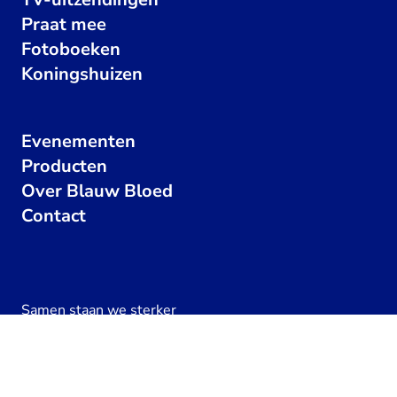
Praat mee
Fotoboeken
Koningshuizen
Evenementen
Producten
Over Blauw Bloed
Contact
Samen staan we sterker
Steun de EO
Geef een hartje
203
x
Zoek elkaar op