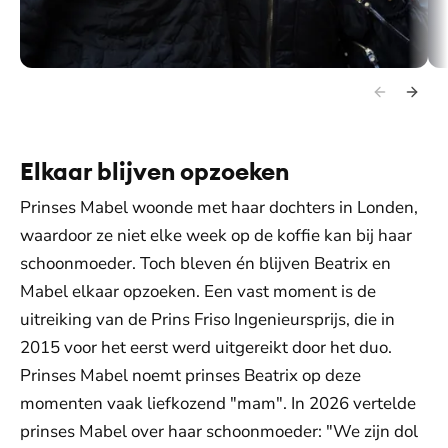
Februari 2012: koningin Beatrix en prinses Mabel komen aan bij
Mab
het ziekenhuis in Innsbruck waar prins Friso zich bevindt.
Elkaar blijven opzoeken
Prinses Mabel woonde met haar dochters in Londen,
waardoor ze niet elke week op de koffie kan bij haar
schoonmoeder. Toch bleven én blijven Beatrix en
Mabel elkaar opzoeken. Een vast moment is de
uitreiking van de Prins Friso Ingenieursprijs, die in
2015 voor het eerst werd uitgereikt door het duo.
Prinses Mabel noemt prinses Beatrix op deze
momenten vaak liefkozend "mam". In 2026 vertelde
prinses Mabel over haar schoonmoeder: "We zijn dol