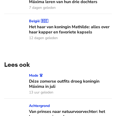
Máxima leren van hun drie dochters
7 dagen geleden
Het haar van koningin Mathilde: alles over haar kapper en fa
België 🇧🇪
Het haar van koningin Mathilde: alles over
haar kapper en favoriete kapsels
12 dagen geleden
Lees ook
Déze zomerse outfits droeg koningin Máxima in juli
Mode 👗
Déze zomerse outfits droeg koningin
Máxima in juli
13 uur geleden
Van prinses naar natuurvoorvechter: het leven van prinses I
Achtergrond
Van prinses naar natuurvoorvechter: het