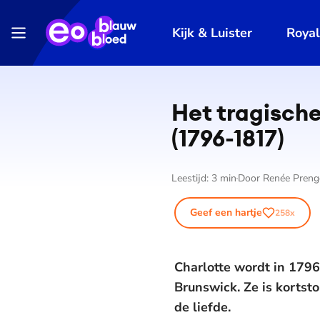
Kijk & Luister
Roya
Het tragische
(1796-1817)
Leestijd:
3
min
Door
Renée Preng
Geef een hartje
258
x
Charlotte wordt in 1796
Brunswick. Ze is kortsto
de liefde.