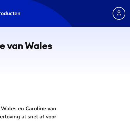
roducten
te van Wales
n Wales en Caroline van
rloving al snel af voor