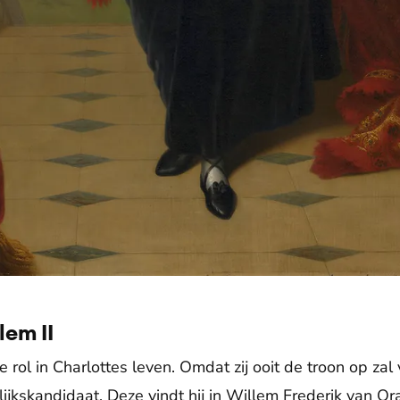
lem II
e rol in Charlottes leven. Omdat zij ooit de troon op zal
ijkskandidaat. Deze vindt hij in Willem Frederik van Or