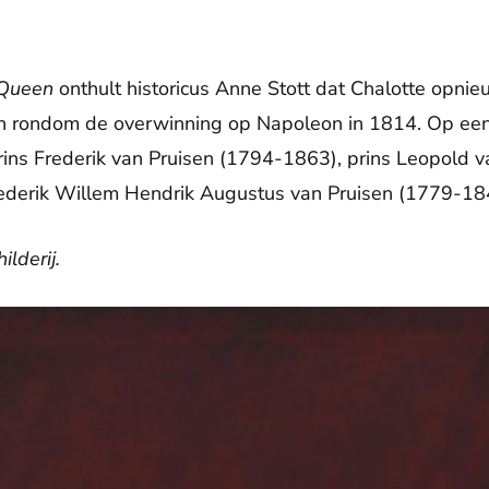
 Queen
onthult historicus Anne Stott dat Chalotte opni
gen rondom de overwinning op Napoleon in 1814. Op een
Prins Frederik van Pruisen (1794-1863), prins Leopold
ederik Willem Hendrik Augustus van Pruisen (1779-18
ilderij.