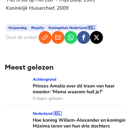
Koninklijk Huisarchief, 2009
Verjaardag
Royalty
Koningshuis Nederland 🇳🇱
Deel dit artikel:
Meest gelezen
Prinses Amalia over dé traan van haar moeder: 'Mama waaro
Achtergrond
Prinses Amalia over dé traan van haar
moeder: 'Mama waarom huil je?'
8 dagen geleden
Hoe koning Willem-Alexander en koningin Máxima leren van
Nederland 🇳🇱
Hoe koning Willem-Alexander en koningin
Máxima leren van hun drie dochters