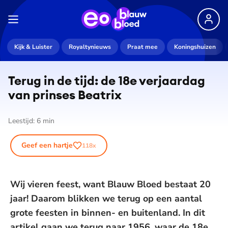
Kijk & Luister
Royaltynieuws
Praat mee
Koningshuizen
Terug in de tijd: de 18e verjaardag
van prinses Beatrix
Leestijd:
6
min
Geef een hartje
118
x
Wij vieren feest, want Blauw Bloed bestaat 20
jaar! Daarom blikken we terug op een aantal
grote feesten in binnen- en buitenland. In dit
artikel gaan we terug naar 1956, waar de 18e