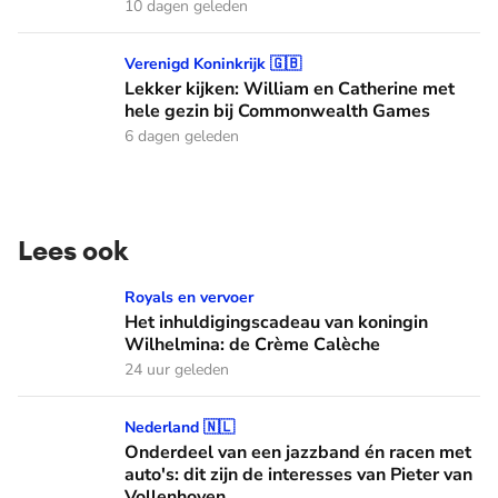
10 dagen geleden
Lekker kijken: William en Catherine met hele gezin bij C
Verenigd Koninkrijk 🇬🇧
Lekker kijken: William en Catherine met
hele gezin bij Commonwealth Games
6 dagen geleden
Lees ook
Het inhuldigingscadeau van koningin Wilhelmina: de Crème
Royals en vervoer
Het inhuldigingscadeau van koningin
Wilhelmina: de Crème Calèche
24 uur geleden
Onderdeel van een jazzband én racen met auto's: dit zijn de
Nederland 🇳🇱
Onderdeel van een jazzband én racen met
auto's: dit zijn de interesses van Pieter van
Vollenhoven