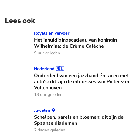
Lees ook
Het inhuldigingscadeau van koningin Wilhelmina: de Crème
Royals en vervoer
Het inhuldigingscadeau van koningin
Wilhelmina: de Crème Calèche
9 uur geleden
Onderdeel van een jazzband én racen met auto's: dit zijn de
Nederland 🇳🇱
Onderdeel van een jazzband én racen met
auto's: dit zijn de interesses van Pieter van
Vollenhoven
13 uur geleden
Schelpen, parels en bloemen: dit zijn de Spaanse diademen
Juwelen 💎
Schelpen, parels en bloemen: dit zijn de
Spaanse diademen
2 dagen geleden