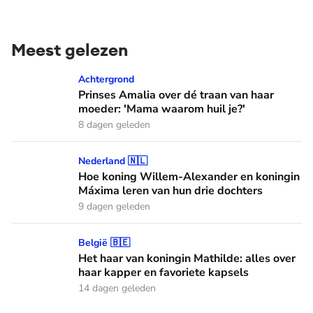
Meest gelezen
Prinses Amalia over dé traan van haar moeder: 'Mama waaro
Achtergrond
Prinses Amalia over dé traan van haar
moeder: 'Mama waarom huil je?'
8 dagen geleden
Hoe koning Willem-Alexander en koningin Máxima leren van
Nederland 🇳🇱
Hoe koning Willem-Alexander en koningin
Máxima leren van hun drie dochters
9 dagen geleden
Het haar van koningin Mathilde: alles over haar kapper en fa
België 🇧🇪
Het haar van koningin Mathilde: alles over
haar kapper en favoriete kapsels
14 dagen geleden