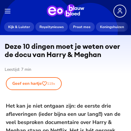
Kijk & Luister
Royaltynieuws
Praat mee
Koningshuizen
Deze 10 dingen moet je weten over
de docu van Harry & Meghan
Leestijd:
7
min
Geef een hartje
119
x
Het kan je niet ontgaan zijn: de eerste drie
afleveringen (ieder bijna een uur lang!!) van de
veel besproken documentaire over Harry &
Meghan staan op Netflix. Het is hét gesprek