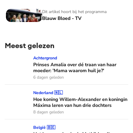
Blauw Bloed - TV
Dit artikel hoort bij het programma
Blauw Bloed - TV
Meest gelezen
Prinses Amalia over dé traan van haar moeder: 'Mama waaro
Achtergrond
Prinses Amalia over dé traan van haar
moeder: 'Mama waarom huil je?'
6 dagen geleden
Hoe koning Willem-Alexander en koningin Máxima leren van
Nederland 🇳🇱
Hoe koning Willem-Alexander en koningin
Máxima leren van hun drie dochters
8 dagen geleden
Het haar van koningin Mathilde: alles over haar kapper en fa
België 🇧🇪