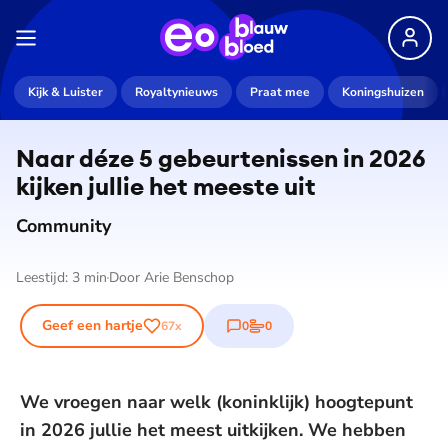
Kijk & Luister
Royaltynieuws
Praat mee
Koningshuizen
Naar déze 5 ge­beur­te­nis­sen in 2026
kijken jullie het meeste uit
Community
Leestijd:
3
min
Door
Arie Benschop
Geef een hartje
0
0
67
x
reacties
stemmen
We vroegen naar welk (koninklijk) hoogtepunt
in 2026 jullie het meest uitkijken. We hebben