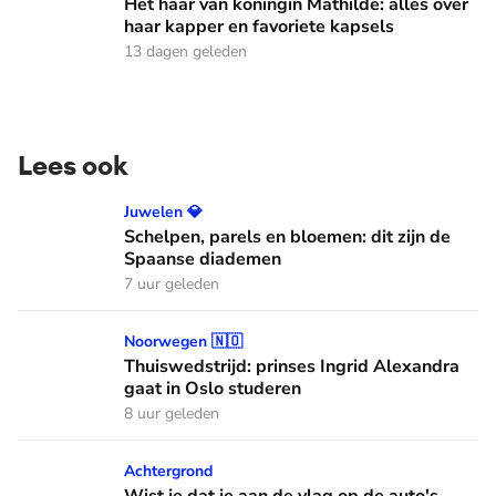
Het haar van koningin Mathilde: alles over
haar kapper en favoriete kapsels
13 dagen geleden
Lees ook
Schelpen, parels en bloemen: dit zijn de Spaanse diademen
Juwelen 💎
Schelpen, parels en bloemen: dit zijn de
Spaanse diademen
7 uur geleden
Thuiswedstrijd: prinses Ingrid Alexandra gaat in Oslo stude
Noorwegen 🇳🇴
Thuiswedstrijd: prinses Ingrid Alexandra
gaat in Oslo studeren
8 uur geleden
Wist je dat je aan de vlag op de auto's kunt zien welke Oranj
Achtergrond