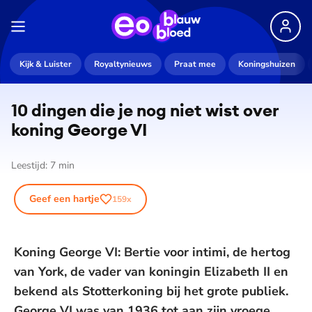
Kijk & Luister
Royaltynieuws
Praat mee
Koningshuizen
10 dingen die je nog niet wist over
koning George VI
Leestijd:
7
min
Geef een hartje
159
x
Koning George VI: Bertie voor intimi, de hertog
van York, de vader van koningin Elizabeth II en
bekend als Stotterkoning bij het grote publiek.
George VI was van 1936 tot aan zijn vroege