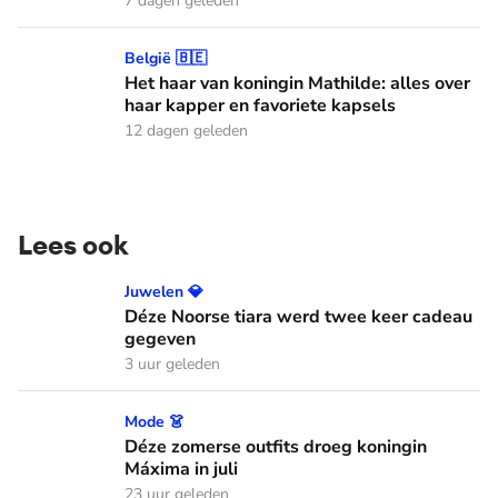
7 dagen geleden
Het haar van koningin Mathilde: alles over haar kapper en fa
België 🇧🇪
Het haar van koningin Mathilde: alles over
haar kapper en favoriete kapsels
12 dagen geleden
Lees ook
Déze Noorse tiara werd twee keer cadeau gegeven
Juwelen 💎
Déze Noorse tiara werd twee keer cadeau
gegeven
3 uur geleden
Déze zomerse outfits droeg koningin Máxima in juli
Mode 👗
Déze zomerse outfits droeg koningin
Máxima in juli
23 uur geleden