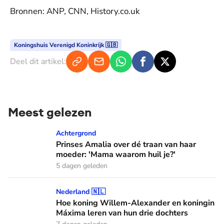
Bronnen: ANP, CNN, History.co.uk
Koningshuis Verenigd Koninkrijk 🇬🇧
Deel dit artikel:
Meest gelezen
Prinses Amalia over dé traan van haar moeder: 'Mama waaro
Achtergrond
Prinses Amalia over dé traan van haar
moeder: 'Mama waarom huil je?'
5 dagen geleden
Hoe koning Willem-Alexander en koningin Máxima leren van
Nederland 🇳🇱
Hoe koning Willem-Alexander en koningin
Máxima leren van hun drie dochters