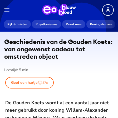
Kijk & Luister
Royaltynieuws
Praat mee
Koningshuizen
Geschiedenis van de Gouden Koets:
van ongewenst cadeau tot
omstreden object
Leestijd:
5
min
Geef een hartje
87
x
De Gouden Koets wordt al een aantal jaar niet
meer gebruikt door koning Willem-Alexander
en koningin Máxima. Waar voorheen de koets