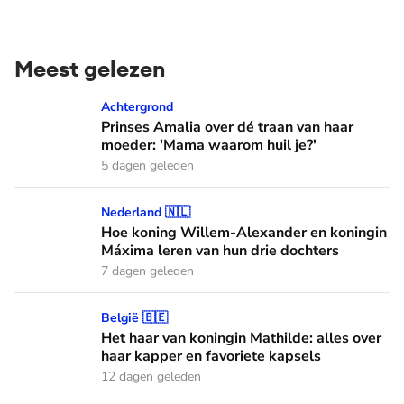
Meest gelezen
Prinses Amalia over dé traan van haar moeder: 'Mama waaro
Achtergrond
Prinses Amalia over dé traan van haar
moeder: 'Mama waarom huil je?'
5 dagen geleden
Hoe koning Willem-Alexander en koningin Máxima leren van
Nederland 🇳🇱
Hoe koning Willem-Alexander en koningin
Máxima leren van hun drie dochters
7 dagen geleden
Het haar van koningin Mathilde: alles over haar kapper en fa
België 🇧🇪
Het haar van koningin Mathilde: alles over
haar kapper en favoriete kapsels
12 dagen geleden