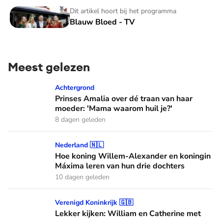
Blauw Bloed - TV
Dit artikel hoort bij het programma
Blauw Bloed - TV
Meest gelezen
Prinses Amalia over dé traan van haar moeder: 'Mama waaro
Achtergrond
Prinses Amalia over dé traan van haar
moeder: 'Mama waarom huil je?'
8 dagen geleden
Hoe koning Willem-Alexander en koningin Máxima leren van
Nederland 🇳🇱
Hoe koning Willem-Alexander en koningin
Máxima leren van hun drie dochters
10 dagen geleden
Lekker kijken: William en Catherine met hele gezin bij C
Verenigd Koninkrijk 🇬🇧
Lekker kijken: William en Catherine met