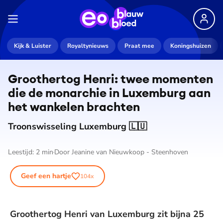
Kijk & Luister
Royaltynieuws
Praat mee
Koningshuizen
Groothertog Henri: twee momenten
die de monarchie in Luxemburg aan
het wankelen brachten
Troonswisseling Luxemburg 🇱🇺
Leestijd:
2
min
Door
Jeanine van Nieuwkoop - Steenhoven
Geef een hartje
104
x
Groothertog Henri van Luxemburg zit bijna 25