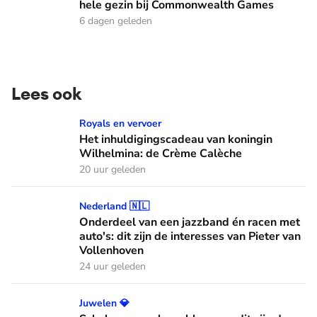
hele gezin bij Commonwealth Games
6 dagen geleden
Lees ook
Het inhuldigingscadeau van koningin Wilhelmina: de Crème
Royals en vervoer
Het inhuldigingscadeau van koningin
Wilhelmina: de Crème Calèche
20 uur geleden
Onderdeel van een jazzband én racen met auto's: dit zijn de
Nederland 🇳🇱
Onderdeel van een jazzband én racen met
auto's: dit zijn de interesses van Pieter van
Vollenhoven
24 uur geleden
Schelpen, parels en bloemen: dit zijn de Spaanse diademen
Juwelen 💎