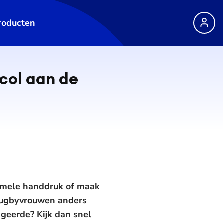
roducten
ocol aan de
ormele handdruk of maak
 rugbyvrouwen anders
ageerde? Kijk dan snel