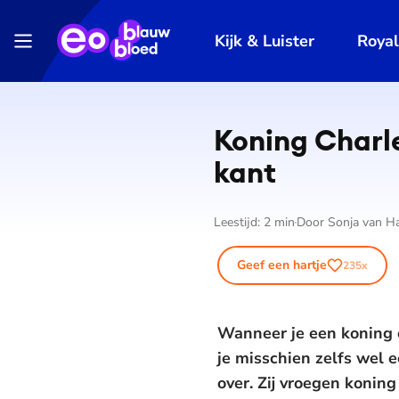
Kijk & Luister
Roya
Koning Charle
kant
Leestijd:
2
min
Door
Sonja van H
Geef een hartje
235
x
Wanneer je een koning 
je misschien zelfs wel
over. Zij vroegen konin