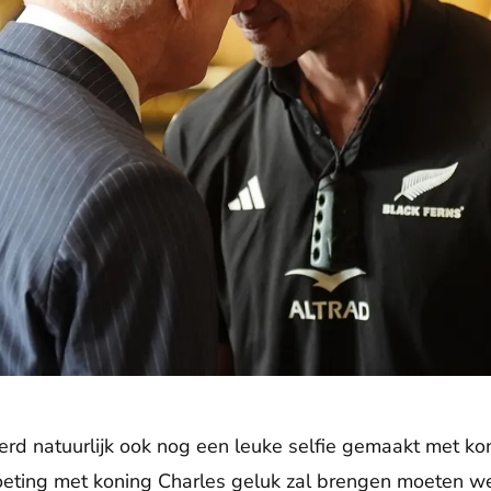
rd natuurlijk ook nog een leuke selfie gemaakt met koni
moeting met koning Charles geluk zal brengen moeten w