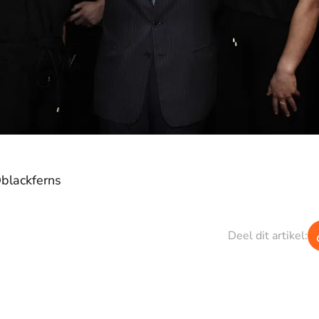
blackferns
Deel dit artikel: