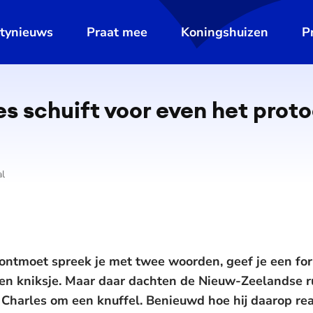
ltynieuws
Praat mee
Koningshuizen
P
s schuift voor even het prot
al
ontmoet spreek je met twee woorden, geef je een f
 een kniksje. Maar daar dachten de Nieuw-Zeelandse
g Charles om een knuffel. Benieuwd hoe hij daarop re