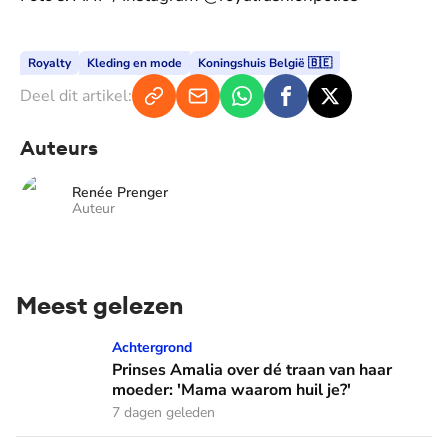
Royalty
Kleding en mode
Koningshuis België 🇧🇪
Deel dit artikel:
Auteurs
Renée Prenger
Auteur
Meest gelezen
Prinses Amalia over dé traan van haar moeder: 'Mama waaro
Achtergrond
Prinses Amalia over dé traan van haar
moeder: 'Mama waarom huil je?'
7 dagen geleden