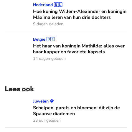
Hoe koning Willem-Alexander en koningin Máxima leren van
Nederland 🇳🇱
Hoe koning Willem-Alexander en koningin
Máxima leren van hun drie dochters
9 dagen geleden
Het haar van koningin Mathilde: alles over haar kapper en fa
België 🇧🇪
Het haar van koningin Mathilde: alles over
haar kapper en favoriete kapsels
14 dagen geleden
Lees ook
Schelpen, parels en bloemen: dit zijn de Spaanse diademen
Juwelen 💎
Schelpen, parels en bloemen: dit zijn de
Spaanse diademen
23 uur geleden