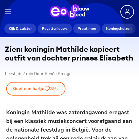
Kijk & Luister
Royaltynieuws
Praat mee
Koningshuizen
Zien: koningin Mathilde kopieert
outfit van dochter prinses Elisabeth
Leestijd:
2
min
Door
Renée Prenger
Geef een hartje
286
x
Koningin Mathilde was zaterdagavond eregast
bij een klassiek muziekconcert voorafgaand aan
de nationale feestdag in België. Voor de
gelegenheid trok zij een rode galajurk aan van