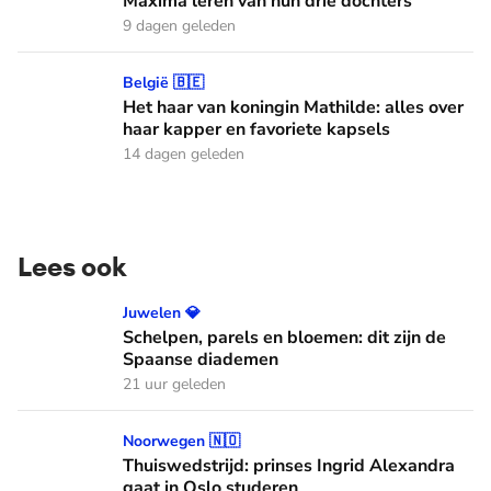
Máxima leren van hun drie dochters
9 dagen geleden
Het haar van koningin Mathilde: alles over haar kapper en fa
België 🇧🇪
Het haar van koningin Mathilde: alles over
haar kapper en favoriete kapsels
14 dagen geleden
Lees ook
Schelpen, parels en bloemen: dit zijn de Spaanse diademen
Juwelen 💎
Schelpen, parels en bloemen: dit zijn de
Spaanse diademen
21 uur geleden
Thuiswedstrijd: prinses Ingrid Alexandra gaat in Oslo stude
Noorwegen 🇳🇴
Thuiswedstrijd: prinses Ingrid Alexandra
gaat in Oslo studeren