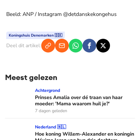
Beeld: ANP / Instagram @detdanskekongehus
Koningshuis Denemarken 🇩🇰
Deel dit artikel:
Meest gelezen
Prinses Amalia over dé traan van haar moeder: 'Mama waaro
Achtergrond
Prinses Amalia over dé traan van haar
moeder: 'Mama waarom huil je?'
7 dagen geleden
Hoe koning Willem-Alexander en koningin Máxima leren van
Nederland 🇳🇱
Hoe koning Willem-Alexander en koningin