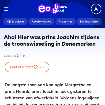
Kijk & Luister
Royaltynieuws
Praat mee
Koningshuizen
Aha! Hier was prins Joachim tijdens
de troons­wis­se­ling in Denemarken
Leestijd:
2
min
Geef een hartje
307
x
De jongste zoon van koningin Margrethe en
prins Henrik, prins Joachim, leek gisteren te
schitteren van afwezigheid. Volgens ingewijden
zou hij bij de troonswisseling zijn, maar hij werd