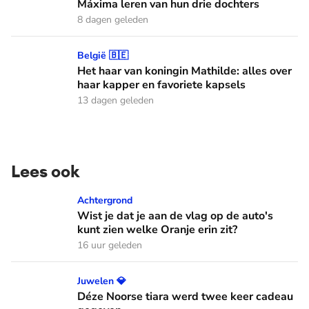
Máxima leren van hun drie dochters
8 dagen geleden
Het haar van koningin Mathilde: alles over haar kapper en fa
België 🇧🇪
Het haar van koningin Mathilde: alles over
haar kapper en favoriete kapsels
13 dagen geleden
Lees ook
Wist je dat je aan de vlag op de auto's kunt zien welke Oranj
Achtergrond
Wist je dat je aan de vlag op de auto's
kunt zien welke Oranje erin zit?
16 uur geleden
Déze Noorse tiara werd twee keer cadeau gegeven
Juwelen 💎
Déze Noorse tiara werd twee keer cadeau