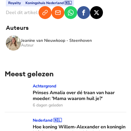
Royalty
Koningshuis Nederland 🇳🇱
Deel dit artikel:
Auteurs
Jeanine van Nieuwkoop - Steenhoven
Auteur
Meest gelezen
Prinses Amalia over dé traan van haar moeder: 'Mama waaro
Achtergrond
Prinses Amalia over dé traan van haar
moeder: 'Mama waarom huil je?'
6 dagen geleden
Hoe koning Willem-Alexander en koningin Máxima leren van
Nederland 🇳🇱
Hoe koning Willem-Alexander en koningin