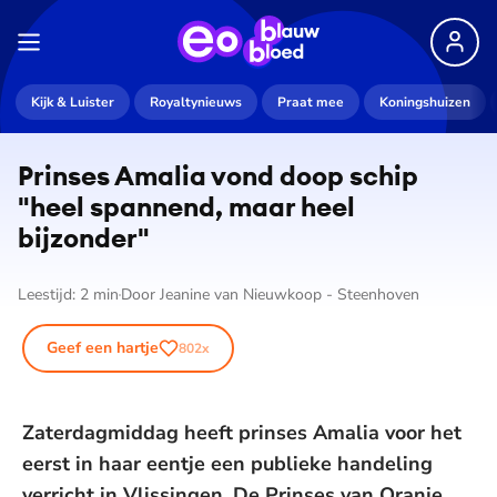
Kijk & Luister
Royaltynieuws
Praat mee
Koningshuizen
Prinses Amalia vond doop schip
"heel spannend, maar heel
bijzonder"
Leestijd:
2
min
Door
Jeanine van Nieuwkoop - Steenhoven
Geef een hartje
802
x
Zaterdagmiddag heeft prinses Amalia voor het
eerst in haar eentje een publieke handeling
verricht in Vlissingen. De Prinses van Oranje