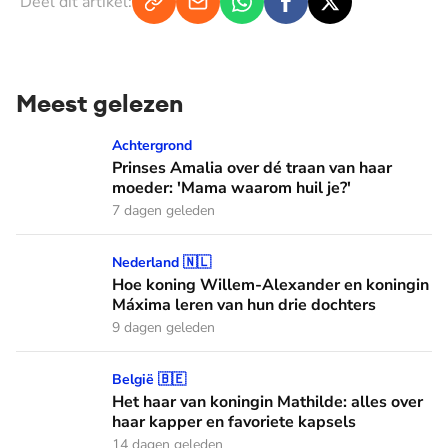
Deel dit artikel:
Meest gelezen
Prinses Amalia over dé traan van haar moeder: 'Mama waaro
Achtergrond
Prinses Amalia over dé traan van haar
moeder: 'Mama waarom huil je?'
7 dagen geleden
Hoe koning Willem-Alexander en koningin Máxima leren van
Nederland 🇳🇱
Hoe koning Willem-Alexander en koningin
Máxima leren van hun drie dochters
9 dagen geleden
Het haar van koningin Mathilde: alles over haar kapper en fa
België 🇧🇪
Het haar van koningin Mathilde: alles over
haar kapper en favoriete kapsels
14 dagen geleden