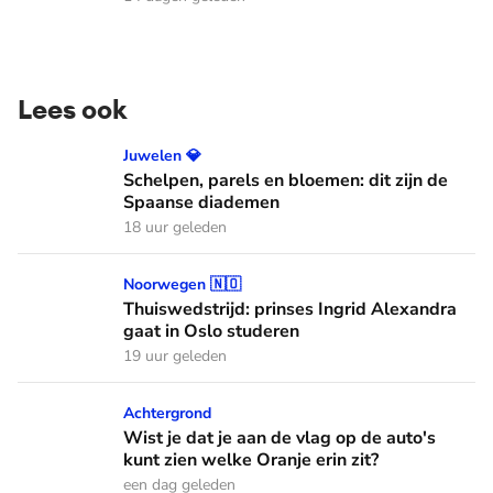
Lees ook
Schelpen, parels en bloemen: dit zijn de Spaanse diademen
Juwelen 💎
Schelpen, parels en bloemen: dit zijn de
Spaanse diademen
18 uur geleden
Thuiswedstrijd: prinses Ingrid Alexandra gaat in Oslo stude
Noorwegen 🇳🇴
Thuiswedstrijd: prinses Ingrid Alexandra
gaat in Oslo studeren
19 uur geleden
Wist je dat je aan de vlag op de auto's kunt zien welke Oranj
Achtergrond
Wist je dat je aan de vlag op de auto's
kunt zien welke Oranje erin zit?
een dag geleden