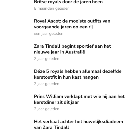
Britse royals door de jaren heen
8 maanden geleden
Royal Ascot: de mooiste outfits van voorgaande jaren op een
Royal Ascot: de mooiste outfits van
voorgaande jaren op een rij
een jaar geleden
Zara Tindall begint sportief aan het nieuwe jaar in Australië
Zara Tindall begint sportief aan het
nieuwe jaar in Australië
2 jaar geleden
Déze 5 royals hebben allemaal dezelfde kerstoutfit in hun 
Déze 5 royals hebben allemaal dezelfde
kerstoutfit in hun kast hangen
2 jaar geleden
Prins William verklapt met wie hij aan het kerstdiner zit dit 
Prins William verklapt met wie hij aan het
kerstdiner zit dit jaar
2 jaar geleden
Het verhaal achter het huwelijksdiadeem van Zara Tindall
Het verhaal achter het huwelijksdiadeem
van Zara Tindall