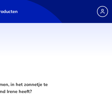
roducten
men, in het zonnetje te
amd Irene heeft?