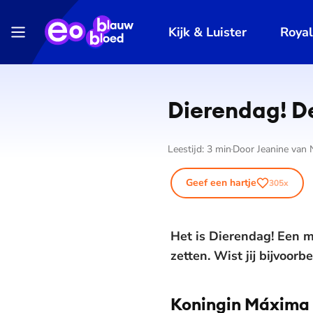
Kijk & Luister
Roya
Dierendag! Dé
Leestijd:
3
min
Door
Jeanine van
Geef een hartje
305
x
Het is Dierendag! Een mo
zetten. Wist jij bijvoor
Koningin Máxima