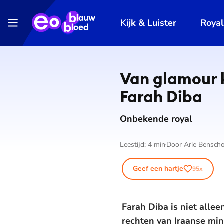
Kijk & Luister
Roya
Van glamour k
Farah Diba
Onbekende royal
Leestijd:
4
min
Door
Arie Bensch
Geef een hartje
95
x
Farah Diba is niet allee
rechten van Iraanse min