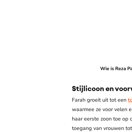
Wie is Reza Pahlavi, de voor
Wie is Reza Pa
Stijlicoon en voo
Farah groeit uit tot een
t
waarmee ze voor velen een
haar eerste zoon toe op c
toegang van vrouwen tot h