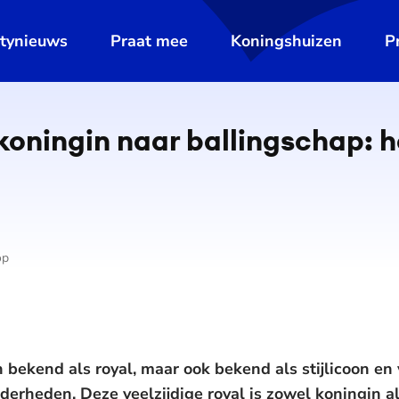
ltynieuws
Praat mee
Koningshuizen
P
oningin naar ballingschap: h
op
n bekend als royal, maar ook bekend als stijlicoon en
derheden. Deze veelzijdige royal is zowel koningin a